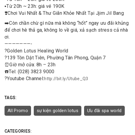
▪️
Từ 20h ~ 23h: giá vé 190K
❣️
Chơi Vui Nhất & Thư Giãn Khỏe Nhất Tại Jjim Jil Bang
➡️
Còn chần chừ gì nữa mà không “hốt” ngay ưu đãi khủng
để chơi hè thả ga, không lo về giá, xả sạch stress cả nhà
ơi.
———————-
?
Golden Lotus Healing World
?
139 Tôn Dật Tiên, Phường Tân Phong, Quận 7
⏰
Giờ mở cửa: 8h – 23h
☎️
Tel: (028) 3823 9000
?
Youtube Channel:
http://bit.ly/Utube_Q3
TAGS:
All Promo
sự kiện golden lotus
Ưu đãi spa world
CATEGORIES: