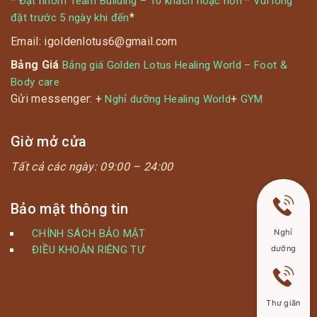
*
Đặt nhóm Team Building – 10 khách hoặc hơn * Vui lòng
*
đặt trước 5 ngày khi đến
Email: igoldenlotus6@gmail.com
Bảng Giá
Bảng giá Golden Lotus Healing World – Foot &
Body care
Gửi messenger: +
+
Nghỉ dưỡng Healing World
GYM
Giờ mở cửa
Tất cả các ngày:
09:00 – 24:00
Bảo mật thông tin
CHÍNH SÁCH BẢO MẬT
Nghỉ
ĐIỀU KHOẢN RIÊNG TƯ
dưỡng
Thư giãn