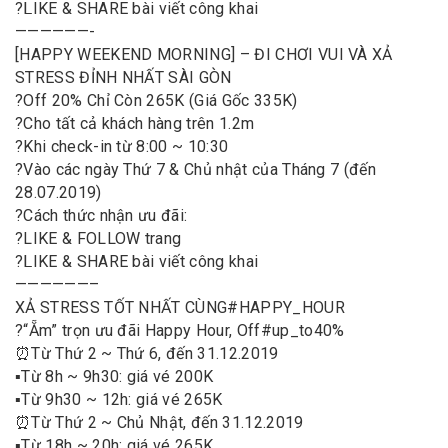
?
ᒪIKE & SHARE bài viết công khai
——————-
[HAPPY WEEKEND MORNING] – ĐI CHƠI VUI VÀ XẢ
STRESS ĐỈNH NHẤT SÀI GÒN
?
Off 20% Chỉ Còn 265K (Giá Gốc 335K)
?
Cho tất cả khách hàng trên 1.2m
?
Khi check-in từ 8:00 ~ 10:30
?
Vào các ngày Thứ 7 & Chủ nhật của Tháng 7 (đến
28.07.2019)
?
Cách thức nhận ưu đãi:
?
LIKE & FOLLOW trang
?
ᒪIKE & SHARE bài viết công khai
——————–
XẢ STRESS TỐT NHẤT CÙNG
#
HAPPY_HOUR
?
“Ẵm” trọn ưu đãi Happy Hour, Off
#
up_to
40%
⏰
Từ Thứ 2 ~ Thứ 6, đến 31.12.2019
▪️
Từ 8h ~ 9h30: giá vé 200K
▪️
Từ 9h30 ~ 12h: giá vé 265K
⏰
Từ Thứ 2 ~ Chủ Nhật, đến 31.12.2019
▪️
Từ 18h ~ 20h: giá vé 265K