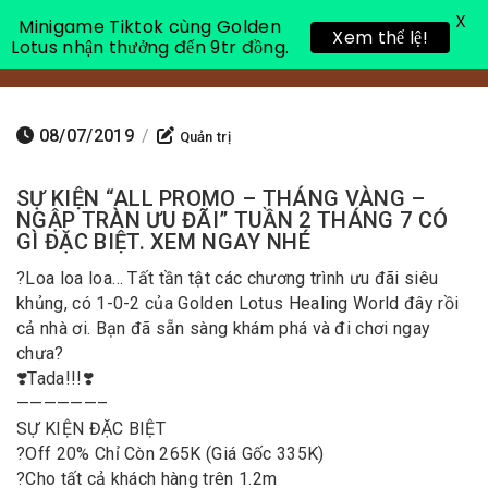
X
Minigame Tiktok cùng Golden
Xem thể lệ!
Lotus nhận thưởng đến 9tr đồng.
Toggle 
08/07/2019
/
Quản trị
SỰ KIỆN “ALL PROMO – THÁNG VÀNG –
NGẬP TRÀN ƯU ĐÃI” TUẦN 2 THÁNG 7 CÓ
GÌ ĐẶC BIỆT. XEM NGAY NHÉ
?
Loa loa loa… Tất tần tật các chương trình ưu đãi siêu
khủng, có 1-0-2 của Golden Lotus Healing World đây rồi
cả nhà ơi. Bạn đã sẵn sàng khám phá và đi chơi ngay
chưa?
❣️
Tada!!!
❣️
——————–
SỰ KIỆN ĐẶC BIỆT
?
Off 20% Chỉ Còn 265K (Giá Gốc 335K)
?
Cho tất cả khách hàng trên 1.2m