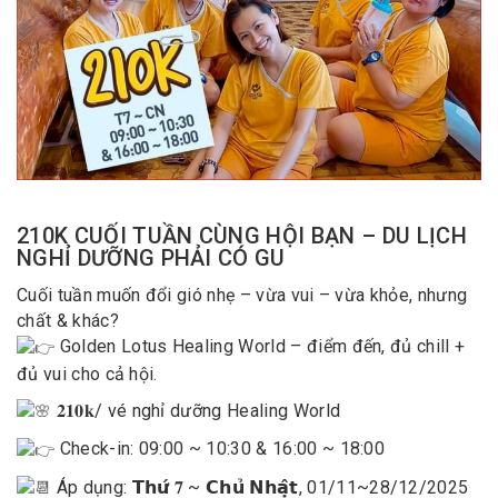
210K CUỐI TUẦN CÙNG HỘI BẠN – DU LỊCH
NGHỈ DƯỠNG PHẢI CÓ GU
Cuối tuần muốn đổi gió nhẹ – vừa vui – vừa khỏe, nhưng
chất & khác?
Golden Lotus Healing World – điểm đến, đủ chill +
đủ vui cho cả hội.
𝟐𝟏𝟎𝐤
/ vé nghỉ dưỡng Healing World
Check-in: 09:00 ~ 10:30 & 16:00 ~ 18:00
Áp dụng: 𝗧𝗵𝘂̛́ 𝟕 ~ 𝗖𝗵𝘂̉ 𝗡𝗵𝗮̣̂𝘁, 01/11~28/12/2025