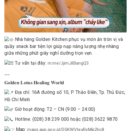
Nhà hàng Golden Kitchen phục vụ món ăn tròn vị và
quầy snack bar tiện lợi giúp nạp năng lượng nhẹ nhàng
giữa những phút giây nghỉ dưỡng trọn vẹn.
Tư vấn tại đây:
m.me/JjimJilBangQ3
__
𝐆𝐨𝐥𝐝𝐞𝐧 𝐋𝐨𝐭𝐮𝐬 𝐇𝐞𝐚𝐥𝐢𝐧𝐠 𝐖𝐨𝐫𝐥𝐝
Địa chỉ: 16A đường số 10, P. Thảo Điền, Tp. Thủ Đức,
Hồ Chí Minh
Giờ hoạt động: T2 – CN (9:00 – 24:00)
Hotline: (028) 38 239 000 hoặc (028) 3622 9870
Map:
maps.app.goo.gl/DSKWVtexRyMkj2hc8