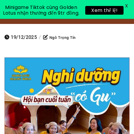
X
Minigame Tiktok cùng Golden
Xem thể lệ!
Lotus nhận thưởng đến 9tr đồng.
Toggle 
19/12/2025
/
Ngô Trọng Tín