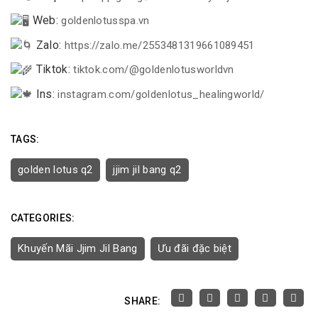
Web:
goldenlotusspa.vn
Zalo:
https://zalo.me/2553481319661089451
Tiktok:
tiktok.com/@goldenlotusworldvn
Ins:
instagram.com/goldenlotus_healingworld/
TAGS:
golden lotus q2
jjim jil bang q2
CATEGORIES:
Khuyến Mãi Jjim Jil Bang
Ưu đãi đặc biệt
SHARE: