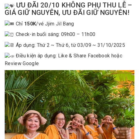
ƯU ĐÃI 20/10 KHÔNG PHỤ THU LỄ –
GIÁ GIỮ NGUYÊN, ƯU ĐÃI GIỮ NGUYÊN!
Chỉ
150K
/vé Jjim Jil Bang
Check-in buổi sáng: 09h00 – 11h00
Áp dụng: Thứ 2 ~ Thứ 6, từ 03/09 ~ 31/10/2025
Điều kiện áp dụng: Like & Share Facebook hoặc
Review Google