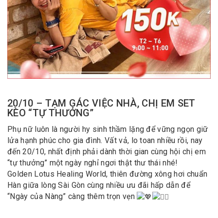
20/10 – TẠM GÁC VIỆC NHÀ, CHỊ EM SET
KÈO “TỰ THƯỞNG”
Phụ nữ luôn là người hy sinh thầm lặng để vững ngọn giữ
lửa hạnh phúc cho gia đình. Vất vả, lo toan nhiều rồi, nay
đến 20/10, nhất định phải dành thời gian cùng hội chị em
“tự thưởng” một ngày nghỉ ngơi thật thư thái nhé!
Golden Lotus Healing World, thiên đường xông hơi chuẩn
Hàn giữa lòng Sài Gòn cùng nhiều ưu đãi hấp dẫn để
“Ngày của Nàng” càng thêm trọn vẹn