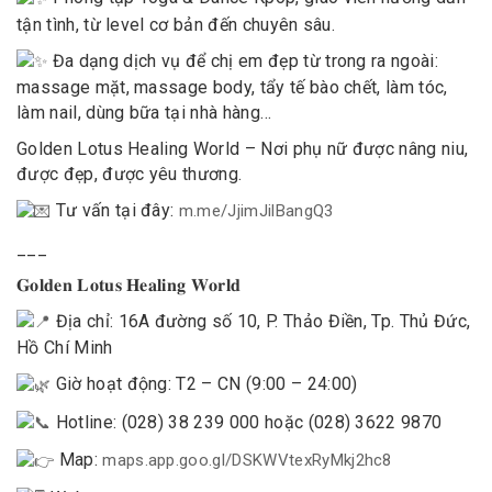
tận tình, từ level cơ bản đến chuyên sâu.
Đa dạng dịch vụ để chị em đẹp từ trong ra ngoài:
massage mặt, massage body, tẩy tế bào
chết
, làm tóc,
làm nail, dùng bữa tại nhà hàng…
Golden Lotus Healing World – Nơi phụ nữ được nâng niu,
được đẹp, được yêu thương.
Tư vấn tại đây:
m.me/JjimJilBangQ3
___
𝐆𝐨𝐥𝐝𝐞𝐧 𝐋𝐨𝐭𝐮𝐬 𝐇𝐞𝐚𝐥𝐢𝐧𝐠 𝐖𝐨𝐫𝐥𝐝
Địa chỉ: 16A đường số 10, P. Thảo Điền, Tp. Thủ Đức,
Hồ Chí Minh
Giờ hoạt động: T2 – CN (9:00 – 24:00)
Hotline: (028) 38 239 000 hoặc (028) 3622 9870
Map:
maps.app.goo.gl/DSKWVtexRyMkj2hc8