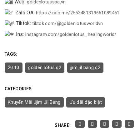
Web:
goldenlotusspa.vn
Zalo OA:
https://zalo.me/2553481319661089451
Tiktok:
tiktok.com/@goldenlotusworldvn
Ins:
instagram.com/goldenlotus_healingworld/
TAGS:
20.10
golden lotus q2
jjim jil bang q2
CATEGORIES:
Khuyến Mãi Jjim Jil Bang
Ưu đãi đặc biệt
SHARE: