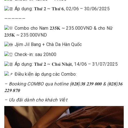
Áp dụng: 𝐓𝐡𝐮̛́ 𝟐 ~ 𝐓𝐡𝐮̛́ 𝟔, 02/06 – 30/06/2025
——————
Combo cho
Nam 𝟐𝟑𝟓𝐊 ~ 235.000VND
& cho
Nữ
𝟐𝟑𝟓𝐊
~ 235
.000VND
Jjim Jil Bang + Chà Da Hàn Quốc
Check-in: sau 20h00
Áp dụng: 𝐓𝐡𝐮̛́ 𝟐 ~ 𝐂𝐡𝐮̉ 𝐍𝐡𝐚̣̂𝐭, 14/06 – 31/07/2025
Điều kiện áp dụng các Combo:
– Booking COMBO qua hotline (𝟎𝟐𝟖)𝟑𝟖 𝟐𝟑𝟗 𝟎𝟎𝟎 & (𝟎𝟐𝟖)𝟑𝟔
𝟐𝟐𝟗 𝟖𝟕𝟎
– Ưu đãi dành cho khách Việt