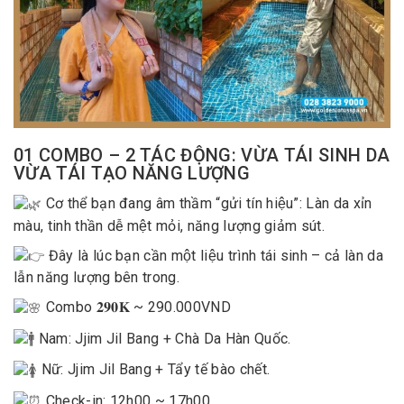
01 COMBO – 2 TÁC ĐỘNG: VỪA TÁI SINH DA
VỪA TÁI TẠO NĂNG LƯỢNG
Cơ thể bạn đang âm thầm “gửi tín hiệu”: Làn da xỉn
màu, tinh thần dễ mệt mỏi, năng lượng giảm sút.
Đây là lúc bạn cần một liệu trình tái sinh – cả làn da
lẫn năng lượng bên trong.
Combo
𝟐𝟗𝟎𝐊 ~ 290.000VND
Nam: Jjim Jil Bang + Chà Da Hàn Quốc.
Nữ: Jjim Jil Bang + Tẩy tế bào chết.
Check-in: 12h00 ~ 17h00