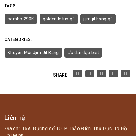
TAGS:
combo 290K
golden lotus q2
jjim jil bang q2
CATEGORIES:
Khuyến Mãi Jjim Jil Bang
Ưu đãi đặc biệt
SHARE:
Liên hệ
Địa chỉ: 16A, Đường số 10, P. Thảo Điền, Thủ Đức, Tp Hồ
Chí Minh