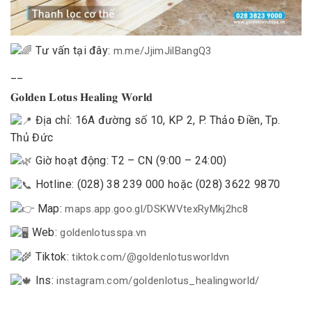
Tư vấn tại đây:
m.me/JjimJilBangQ3
__
𝐆𝐨𝐥𝐝𝐞𝐧 𝐋𝐨𝐭𝐮𝐬 𝐇𝐞𝐚𝐥𝐢𝐧𝐠 𝐖𝐨𝐫𝐥𝐝
Địa chỉ: 16A đường số 10, KP 2, P. Thảo Điền, Tp.
Thủ Đức
Giờ hoạt động: T2 – CN (9:00 – 24:00)
Hotline: (028) 38 239 000 hoặc (028) 3622 9870
Map:
maps.app.goo.gl/DSKWVtexRyMkj2hc8
Web:
goldenlotusspa.vn
Tiktok:
tiktok.com/@goldenlotusworldvn
Ins:
instagram.com/goldenlotus_healingworld/