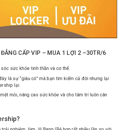
 KHỎE ĐẲNG CẤP VIP – MUA 1 LỢI 2 –30TR/6
óc sức khỏe tinh thần và cơ thể.
đây là sự “giàu có” mà bạn tìm kiếm cả đời nhưng lại
rship lại.
ệt mỏi, nâng cao sức khỏe và cho tâm trí luôn cân
ership?
 trải nghiệm Jjim Jil Bang (Rẻ hơn rất nhiều lần so với