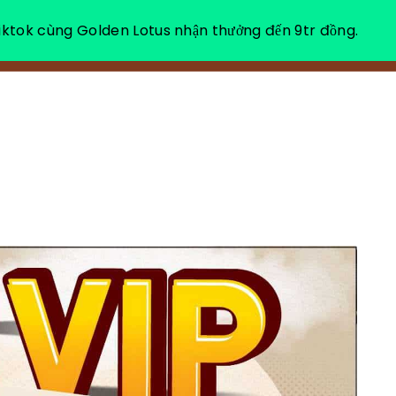
ktok cùng Golden Lotus nhận thưởng đến 9tr đồng.
VỀ CHÚNG TÔI
NGHỈ DƯỠNG THƯ GIÃN