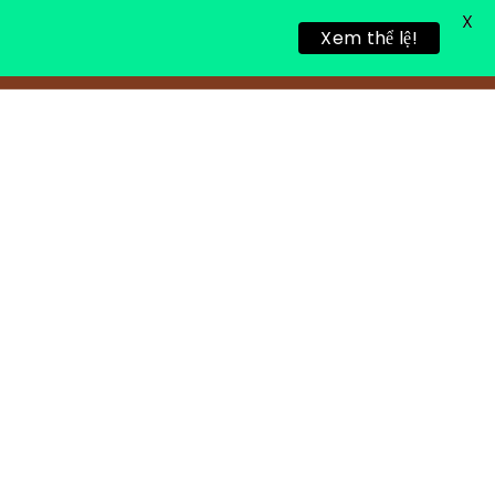
X
Xem thể lệ!
TIN TỨC
TUYỂN DỤNG
LIÊN HỆ