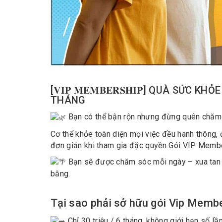
[𝐕𝐈𝐏 𝐌𝐄𝐌𝐁𝐄𝐑𝐒𝐇𝐈𝐏] QUÀ SỨC
THÁNG
Bạn có thể bận rộn nhưng đừng quên chăm s
Cơ thể khỏe toàn diện mọi việc đều hanh thông, 
đơn giản khi tham gia đặc quyền Gói VIP Membe
Bạn sẽ được chăm sóc mỗi ngày – xua tan m
bằng.
Tại sao phải sở hữu gói Vip Memb
Chỉ 30 triệu / 6 tháng, không giới hạn số lần