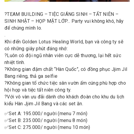
?
TEAM BUILDING – TIỆC GIÁNG SINH – TẤT NIÊN –
SINH NHẬT – HỌP MẶT LỚP… Party vui không khó, hãy
để chúng mình lo.
.
Khi đến Golden Lotus Healing World, bạn và công ty sẽ
có những giây phút đáng nhớ:
?
Luôn có đội ngũ nhân viên cực dễ thương, lại hết sức
nhiệt tình.
?
Không gian đậm chất “Hàn Quốc”, có đồng phục Jjim Jil
Bang riêng, thả ga selfie
?
Không gian tổ chức tiệc sân vườn ấm cúng phù hợp cho
hội họp và tiệc tất niên công ty.
?
Với vô vàn ưu đãi dành cho khách đoàn cho khu du lịch
kiểu Hàn Jjim Jil Bang và các set ăn.
✅
Set A: 195.000/ người (menu 7 món)
✅
Set B: 235.000/ người (menu 8 món)
✅
Set C: 275.000/ người (menu 10 món)