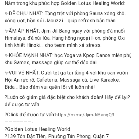
Nằm trong khu phức hợp Golden Lotus Healing World:
✨
DỄ CHỊU NHẤT: Tầng trệt với phòng Sauna xông khô,
xông ướt, bồn sủi Jacuzzi… giúp refresh bản thân.
✨
ẤM ÁP NHẤT: Jjim Jil Bang ngay với phòng đá muối
Himalaya, đá núi lửa, Hang hồng ngoại I-on, phòng Oxi
tinh khiết Hinoki… cho team mình xả stress.
✨
KHỎE MẠNH NHẤT: học Yoga và Kpop Dance miễn phí,
khu Games, massage giúp cơ thể dẻo dai.
✨
VUI VẺ NHẤT: Cười tẹt ga tại tầng 4 với khu sân vườn
Hội An rực rỡ, Cafeteria, Massaga cá, Live Karaoke,
Bida… Bảo đảm vui quên lối về luôn nhé!
?
Luôn có giảm giá đặc biệt cho khách đoàn! Hãy để lại
?
để được tư vấn
?
Click để được tư vấn:
https://m.me/JjimJilBangQ3
———————-
?
Golden Lotus Healing World
?
139 Tôn Dật Tiên, Phường Tân Phong, Quận 7