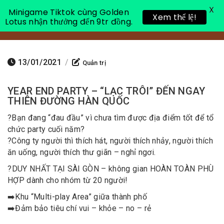
X
Minigame Tiktok cùng Golden
Xem thể lệ!
Lotus nhận thưởng đến 9tr đồng.
Toggle 
13/01/2021
/
Quản trị
YEAR END PARTY – “LẠC TRÔI” ĐẾN NGAY
THIÊN ĐƯỜNG HÀN QUỐC
?
Bạn đang “đau đầu” vì chưa tìm được địa điểm tốt để tổ
chức party cuối năm?
?
Công ty người thì thích hát, người thích nhảy, người thích
ăn uống, người thích thư giãn – nghỉ ngơi.
?
DUY NHẤT TẠI SÀI GÒN – không gian HOÀN TOÀN PHÙ
HỢP dành cho nhóm từ 20 người!
➡️
Khu “Multi-play Area” giữa thành phố
➡️
Đảm bảo tiêu chí vui – khỏe – no – rẻ