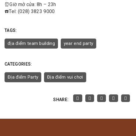
⏰
Giờ mở cửa: 8h – 23h
☎️
Tel: (028) 3823 9000
TAGS:
địa điểm team building
year end party
CATEGORIES:
Địa điểm Party
Địa điểm vui chơi
SHARE: