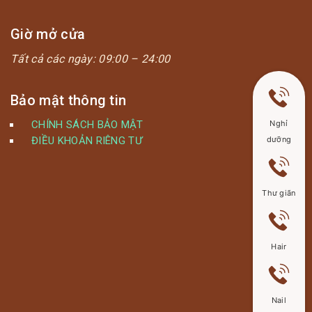
Giờ mở cửa
Tất cả các ngày:
09:00 – 24:00
Bảo mật thông tin
CHÍNH SÁCH BẢO MẬT
Nghỉ
ĐIỀU KHOẢN RIÊNG TƯ
dưỡng
Thư giãn
Hair
Nail