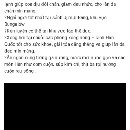
lạnh giúp xoa dịu đôi chân, giảm đau nhức, cho làn da
chân mịn màng.
?
Nghỉ ngơi tốt nhất tại sảnh JjimJilBang, khu vực
Bungalow.
?
Rèn luyện cơ thể tại khu vực tập thể dục.
?
Xông hơi tại chuỗi các phòng xông nóng – lạnh Hàn
Quốc tốt cho sức khỏe, giải tỏa căng thẳng và giúp làn da
đẹp mịn màng.
?
Ăn ngon cùng trứng gà nướng, nước mơ, nước gạo và các
món Hàn như cơm cuộn, súp kim chi, thịt ba rọi nướng
cuộn rau sống…