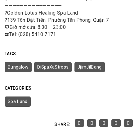
———————————————
?
Golden Lotus Healing Spa Land
?
139 Tôn Dật Tiên, Phường Tân Phong, Quận 7
⏰
Giờ mở cửa: 8:30 – 23:00
☎️
Tel: (028) 5410 7171
TAGS:
Bungalow
DiSpaXaStress
JjimJilBang
CATEGORIES:
Spa Land
SHARE: