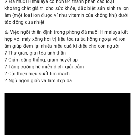
⚡️ Đá muối Himalaya có hơn 84 thành phần các loại
khoáng chất giá trị cho sức khỏe, đặc biệt sản sinh ra ion
âm (một loại ion được ví như vitamin của không khí) dưới
tác động của nhiệt.
♨️ Việc ngồi thiền định trong phòng đá muối Himalaya kết
hợp với máy xông hơi trị liệu tỏa ra tia hồng ngoại và ion
âm giúp đem lại nhiều hiệu quả kì diệu cho con người:
? Thư giãn, giải tỏa tinh thần
? Giảm căng thẳng, giảm huyết áp
? Tăng cường hệ miễn dịch, giải cảm
? Cải thiện hiệu suất tim mạch
? Ngủ ngon giấc và làm đẹp da.