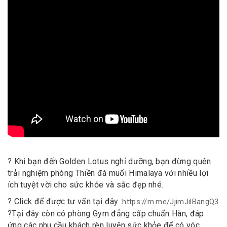
? Khi bạn đến Golden Lotus nghỉ dưỡng, bạn đừng quên
trải nghiệm phòng Thiền đá muối Himalaya với nhiều lợi
ích tuyệt vời cho sức khỏe và sắc đẹp nhé.
? Click để được tư vấn tại đây :
https://m.me/JjimJilBangQ3
?Tại đây còn có phòng Gym đẳng cấp chuẩn Hàn, đáp
ứng các nhu cầu khách rèn luyện sức khỏe để có vóc