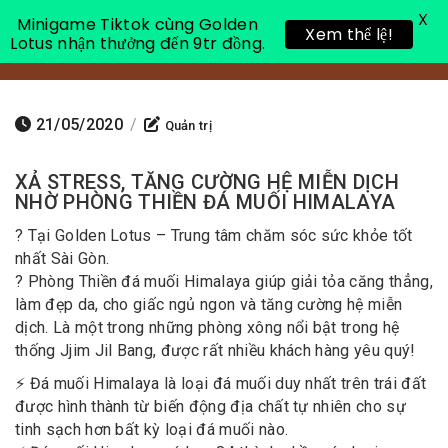
X
Minigame Tiktok cùng Golden
Xem thể lệ!
Lotus nhận thưởng đến 9tr đồng.
Toggle 
21/05/2020
/
Quản trị
XẢ STRESS, TĂNG CƯỜNG HỆ MIỄN DỊCH
NHỜ PHÒNG THIỀN ĐÁ MUỐI HIMALAYA
? Tại Golden Lotus – Trung tâm chăm sóc sức khỏe tốt
nhất Sài Gòn.
? Phòng Thiền đá muối Himalaya giúp giải tỏa căng thẳng,
làm đẹp da, cho giấc ngủ ngon và tăng cường hệ miễn
dịch. Là một trong những phòng xông nổi bật trong hệ
thống Jjim Jil Bang, được rất nhiều khách hàng yêu quý!
⚡️ Đá muối Himalaya là loại đá muối duy nhất trên trái đất
được hình thành từ biến động địa chất tự nhiên cho sự
tinh sạch hơn bất kỳ loại đá muối nào.