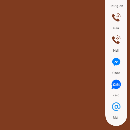
Thư giãn
Hair
Nail
Chat
Zalo
Mail