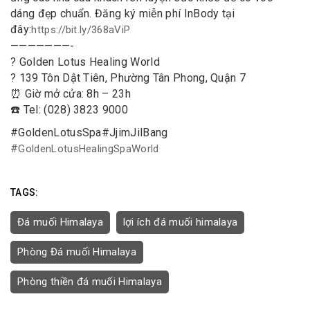
dáng đẹp chuẩn. Đăng ký miễn phí InBody tại
đây:
https://bit.ly/368aViP
———————-
? Golden Lotus Healing World
? 139 Tôn Dật Tiên, Phường Tân Phong, Quận 7
⏰ Giờ mở cửa: 8h – 23h
☎️ Tel: (028) 3823 9000
#
GoldenLotusSpa
#
JjimJilBang
#
GoldenLotusHealingSpaWorld
TAGS:
Đá muối Himalaya
lợi ích đá muối himalaya
Phòng Đá muối Himalaya
Phòng thiền đá muối Himalaya