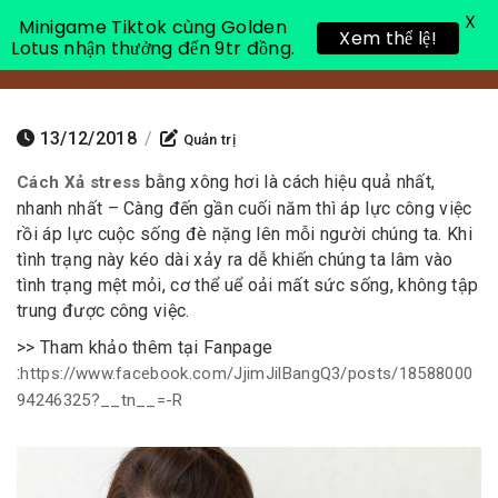
X
Minigame Tiktok cùng Golden
Xem thể lệ!
Lotus nhận thưởng đến 9tr đồng.
Toggle 
13/12/2018
/
Quản trị
bằng xông hơi là cách hiệu quả nhất,
Cách Xả stress
nhanh nhất – Càng đến gần cuối năm thì áp lực công việc
rồi áp lực cuộc sống đè nặng lên mỗi người chúng ta. Khi
tình trạng này kéo dài xảy ra dễ khiến chúng ta lâm vào
tình trạng mệt mỏi, cơ thể uể oải mất sức sống, không tập
trung được công việc.
>> Tham khảo thêm tại Fanpage
:
https://www.facebook.com/JjimJilBangQ3/posts/18588000
94246325?__tn__=-R