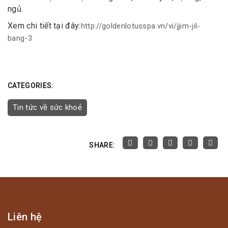
ngủ.
Xem chi tiết tại đây:
http://goldenlotusspa.vn/vi/jjim-jil-
bang-3
CATEGORIES:
Tin tức về sức khoẻ
SHARE:
Liên hệ