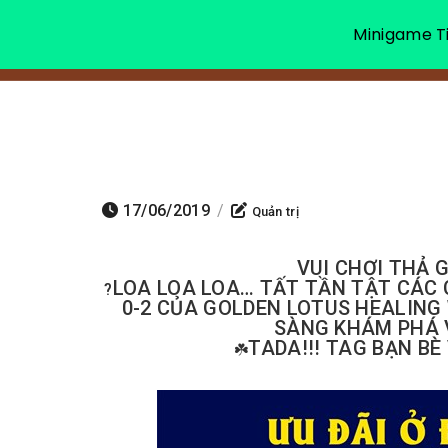
Minigame Ti
17/06/2019
/
Quản trị
VUI CHƠI THẢ 
LOA LOA LOA… TẤT TẦN TẬT CÁC C
?
0-2 CỦA GOLDEN LOTUS HEALING 
SÀNG KHÁM PHÁ V
TADA!!! TAG BẠN BÈ 
☘️