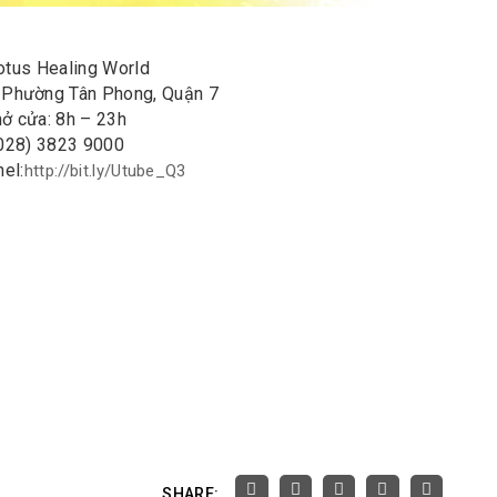
otus Healing World
, Phường Tân Phong, Quận 7
ở cửa: 8h – 23h
(028) 3823 9000
el:
http://bit.ly/Utube_Q3
SHARE: