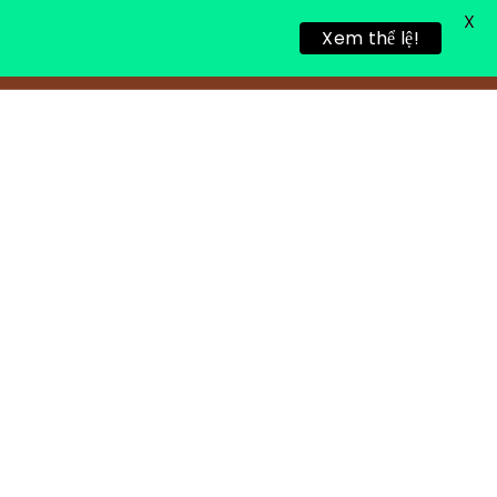
X
Xem thể lệ!
TIN TỨC
TUYỂN DỤNG
LIÊN HỆ