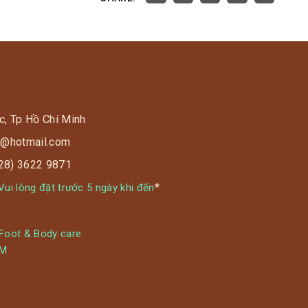
c, Tp Hồ Chí Minh
s9@hotmail.com
028) 3622 9871
*
ui lòng đặt trước 5 ngày khi đến
 Foot & Body care
YM