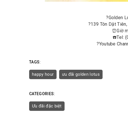
?
Golden L
?
139 Tôn Dật Tiên
⏰
Giờ m
☎️
Tel: 
?
Youtube Chann
TAGS:
happy hour
ưu đãi golden lotus
CATEGORIES:
Ưu đãi đặc biệt