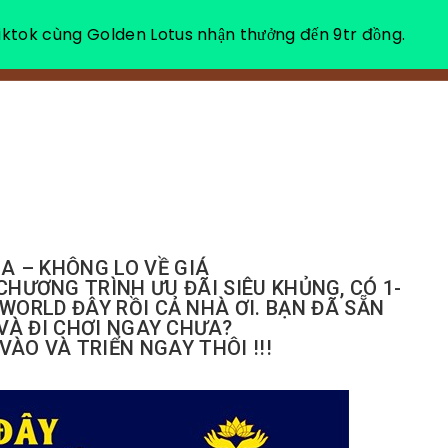
ktok cùng Golden Lotus nhận thưởng đến 9tr đồng.
VỀ CHÚNG TÔI
NGHỈ DƯỠNG THƯ GIÃN
GA – KHÔNG LO VỀ GIÁ
HƯƠNG TRÌNH ƯU ĐÃI SIÊU KHỦNG, CÓ 1-
WORLD ĐÂY RỒI CẢ NHÀ ƠI. BẠN ĐÃ SẴN
À ĐI CHƠI NGAY CHƯA?
VÀO VÀ TRIỂN NGAY THÔI !!!