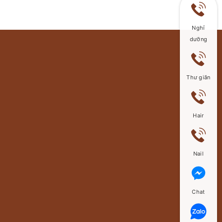
Nghỉ
dưỡng
Thư giãn
Hair
Nail
Chat