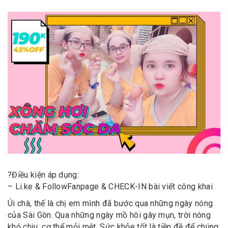
?
Điều kiện áp dụng:
– Li.ke &
Follow
Fanpage & CHECK-IN bài viết công khai
Úi chà, thế là chị em mình đã bước qua những ngày nóng
của Sài Gòn. Qua những ngày mồ hôi gây mụn, trời nóng
khó chịu, cơ thể mỏi mệt. Sức khỏe tốt là tiền đề để chúng