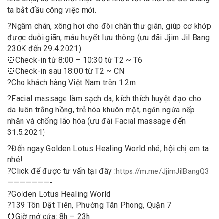
ta bắt đầu công việc mới.
?
Ngâm chân, xông hơi cho đôi chân thư giãn, giúp cơ khớp
được duỗi giãn, máu huyết lưu thông (ưu đãi Jjim Jil Bang
230K đến 29.4.2021)
⏰
Check-in từ 8:00 – 10:30 từ T2 ~ T6
⏰
Check-in sau 18:00 từ T2 ~ CN
?
Cho khách hàng Việt Nam trên 1.2m
?
Facial massage làm sạch da, kích thích huyệt đạo cho
da luôn trắng hồng, trẻ hóa khuôn mặt, ngăn ngừa nếp
nhăn và chống lão hóa (ưu đãi Facial massage đến
31.5.2021)
?
Đến ngay Golden Lotus Healing World nhé, hội chị em ta
nhé!
?
Click để được tư vấn tại đây :
https://m.me/JjimJilBangQ3
———————-
?
Golden Lotus Healing World
?
139 Tôn Dật Tiên, Phường Tân Phong, Quận 7
⏰
Giờ mở cửa: 8h – 23h