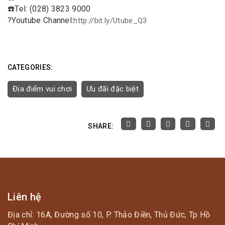
☎️
Tel: (028) 3823 9000
?
Youtube Channel:
http://bit.ly/Utube_Q3
CATEGORIES:
Địa điểm vui chơi
Ưu đãi đặc biệt
SHARE:
Liên hệ
Địa chỉ: 16A, Đường số 10, P. Thảo Điền, Thủ Đức, Tp Hồ