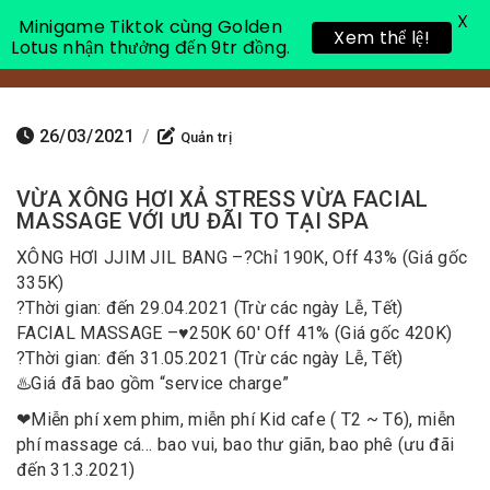
X
Minigame Tiktok cùng Golden
Xem thể lệ!
Lotus nhận thưởng đến 9tr đồng.
Toggle 
26/03/2021
/
Quản trị
VỪA XÔNG HƠI XẢ STRESS VỪA FACIAL
MASSAGE VỚI ƯU ĐÃI TO TẠI SPA
XÔNG HƠI JJIM JIL BANG –
?
Chỉ 190K, Off 43% (Giá gốc
335K)
?
Thời gian: đến 29.04.2021 (Trừ các ngày Lễ, Tết)
FACIAL MASSAGE –
♥️
250K 60′ Off 41% (Giá gốc 420K)
?
Thời gian: đến 31.05.2021 (Trừ các ngày Lễ, Tết)
♨️
Giá đã bao gồm “service charge”
❤
Miễn phí xem phim, miễn phí Kid cafe ( T2 ~ T6), miễn
phí massage cá… bao vui, bao thư giãn, bao phê (ưu đãi
đến 31.3.2021)