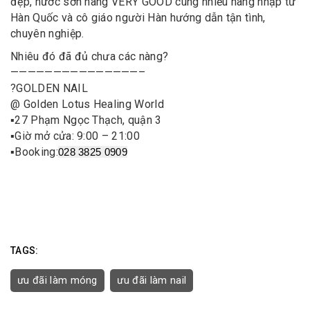
đẹp, nước sơn hãng VERY GOOD cùng nhiều hãng nhập từ
Hàn Quốc và cô giáo người Hàn hướng dẫn tận tình,
chuyên nghiệp.
Nhiêu đó đã đủ chưa các nàng?
———————————————–
?
GOLDEN NAIL
@ Golden Lotus Healing World
▪️
27 Phạm Ngọc Thạch, quận 3
▪️
Giờ mở cửa: 9:00 – 21:00
▪️
Booking:
028 3825 0909
TAGS:
ưu đãi làm móng
ưu đãi làm nail