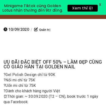
X
Minigame Tiktok cùng Golden
Xem thể lệ!
Lotus nhận thưởng đến 9tr đồng.
Toggle 
10/09/2020
/
Quản trị
ƯU ĐÃI ĐẶC BIỆT OFF 50% – LÀM ĐẸP CÙNG
CÔ GIÁO HÀN TẠI GOLDEN NAIL
?
Gel Polish Design chỉ từ 90K
?
Nối mi chỉ từ 75K
?
Uốn mi chỉ từ 75K
?
Dành cho khách hàng người Việt
⏰
Thời gian: ~ 30.09.2020 (T2 – CN), book trước 1 ngày
qua Facebook.