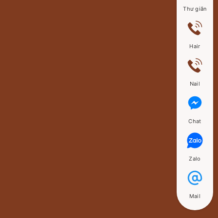
Thư giãn
Hair
Nail
Chat
Zalo
Mail