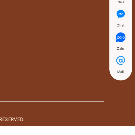
Nail
Chat
Zalo
Mail
RESERVED.