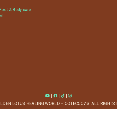
 Foot & Body care
YM
|
|
|
OLDEN LOTUS HEALING WORLD – COTECCOИS. ALL RIGHTS 