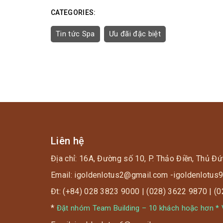
CATEGORIES:
Tin tức Spa
Ưu đãi đặc biệt
Liên hệ
Địa chỉ: 16A, Đường số 10, P. Thảo Điền, Thủ Đứ
Email: igoldenlotus2@gmail.com -igoldenlotu
Đt: (+84) 028 3823 9000 | (028) 3622 9870 | (
*
Đặt nhóm Team Building – 10 khách hoặc hơn * V