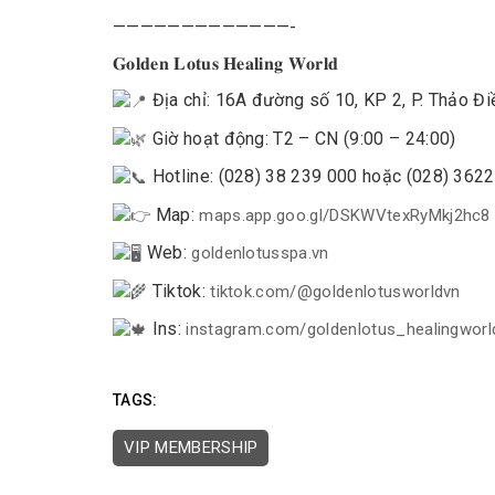
—————————————-
𝐆𝐨𝐥𝐝𝐞𝐧 𝐋𝐨𝐭𝐮𝐬 𝐇𝐞𝐚𝐥𝐢𝐧𝐠 𝐖𝐨𝐫𝐥𝐝
Địa chỉ: 16A đường số 10, KP 2, P. Thảo Đi
Giờ hoạt động: T2 – CN (9:00 – 24:00)
Hotline: (028) 38 239 000 hoặc (028) 362
Map:
maps.app.goo.gl/DSKWVtexRyMkj2hc8
Web:
goldenlotusspa.vn
Tiktok:
tiktok.com/@goldenlotusworldvn
Ins:
instagram.com/goldenlotus_healingworl
TAGS:
VIP MEMBERSHIP