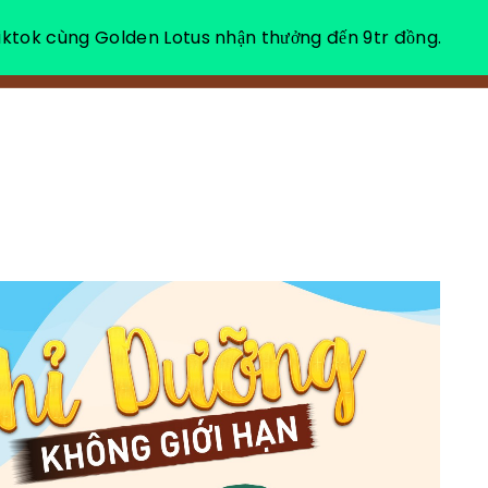
ktok cùng Golden Lotus nhận thưởng đến 9tr đồng.
VỀ CHÚNG TÔI
NGHỈ DƯỠNG THƯ GIÃN