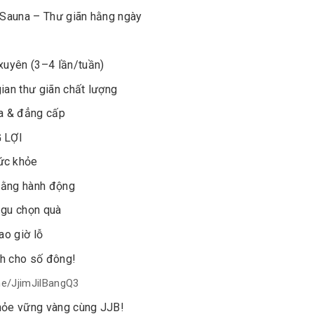
– Sauna – Thư giãn hằng ngày
xuyên (3–4 lần/tuần)
ian thư giãn chất lượng
a & đẳng cấp
 LỢI
ức khỏe
bằng hành động
 gu chọn quà
o giờ lỗ
h cho số đông!
e/JjimJilBangQ3
khỏe vững vàng cùng JJB!