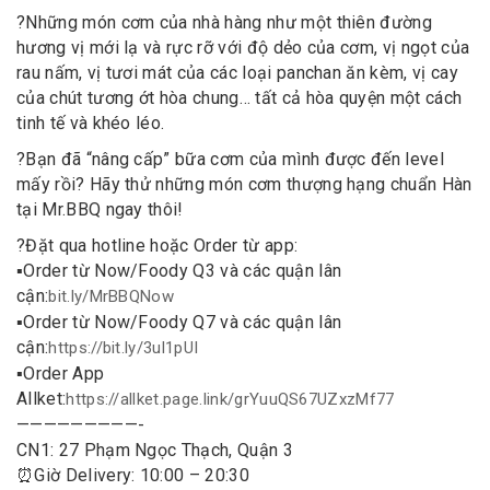
?
Những món cơm của nhà hàng như một thiên đường
hương vị mới lạ và rực rỡ với độ dẻo của cơm, vị ngọt của
rau nấm, vị tươi mát của các loại panchan ăn kèm, vị cay
của chút tương ớt hòa chung… tất cả hòa quyện một cách
tinh tế và khéo léo.
?
Bạn đã “nâng cấp” bữa cơm của mình được đến level
mấy rồi? Hãy thử những món cơm thượng hạng chuẩn Hàn
tại Mr.BBQ ngay thôi!
?
Đặt qua hotline hoặc Order từ app:
▪️
Order từ Now/Foody Q3 và các quận lân
cận:
bit.ly/MrBBQNow
▪️
Order từ Now/Foody Q7 và các quận lân
cận:
https://bit.ly/3ul1pUI
▪️
Order App
Allket:
https://allket.page.link/grYuuQS67UZxzMf77
—————————-
CN1: 27 Phạm Ngọc Thạch, Quận 3
⏰
Giờ Delivery: 10:00 – 20:30