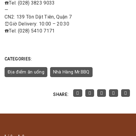
☎️
Tel: (028) 3823 9033
—
CN2: 139 Tôn Dật Tiên, Quận 7
⏰
Giờ Delivery: 10:00 – 20:30
☎️
Tel: (028) 5410 7171
CATEGORIES:
Địa điểm ăn uống
Nhà Hàng Mr.BBQ
SHARE: