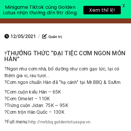
X
Minigame Tiktok cùng Golden
Xem thể lệ!
Lotus nhận thưởng đến 9tr đồng.
Toggle 
12/05/2021
/
Quản trị
THƯỞNG THỨC “ĐẠI TIỆC CƠM NGON MÓN
?
HÀN”
?
Ngon như cơm nhà, bổ dưỡng như cơm gạo lức, lại có
thêm gia vị, rau tươi…
?
Cơm ngon chuẩn Hàn đã “hạ cánh” tại Mr.BBQ & SsAm
?
Cơm cuộn kiểu Hàn – 65K
?
Cơm Omelet – 110K
?
Trứng cuộn Jidan: 75K ~ 95K
?
Cơm trộn Hàn Quốc – 130K
?
Full menu:
http://mrbbq.goldenlotusspa.vn