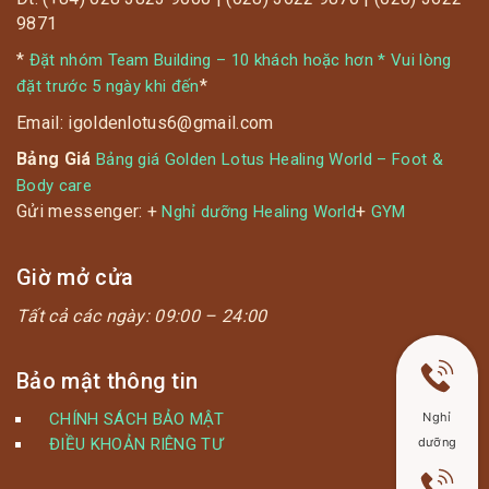
9871
*
Đặt nhóm Team Building – 10 khách hoặc hơn * Vui lòng
*
đặt trước 5 ngày khi đến
Email: igoldenlotus6@gmail.com
Bảng Giá
Bảng giá Golden Lotus Healing World – Foot &
Body care
Gửi messenger: +
+
Nghỉ dưỡng Healing World
GYM
Giờ mở cửa
Tất cả các ngày:
09:00 – 24:00
Bảo mật thông tin
CHÍNH SÁCH BẢO MẬT
Nghỉ
ĐIỀU KHOẢN RIÊNG TƯ
dưỡng