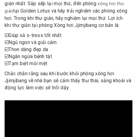
giản nhất. Sắp sếp lại mọi thứ, đến phòng
xông hơi thư
tại Golden Lotus và hãy trải nghiệm các phòng xông
giản
hơi. Trong khi thư giản, hãy nghiệm lại mọi thứ. Lợi ích
khi thư giản tại phòng Xông hơi Jjimjibang cơ bản là:
☑️
Giúp xả s-tress tốt nhất
☑️
Ngủ ngon và giải cảm
☑️
Thon dáng đẹp da
☑️
Ngăn ngừa bệnh tật
☑️
Tạm biệt mỏi mệt
Chắc chắn rằng sau khi bước khỏi phòng xông hơi
Jjimjibang về nhà bạn sẽ cảm thấy thư thái, sảng khoái và
động lực làm việc sẽ trổi dậy.