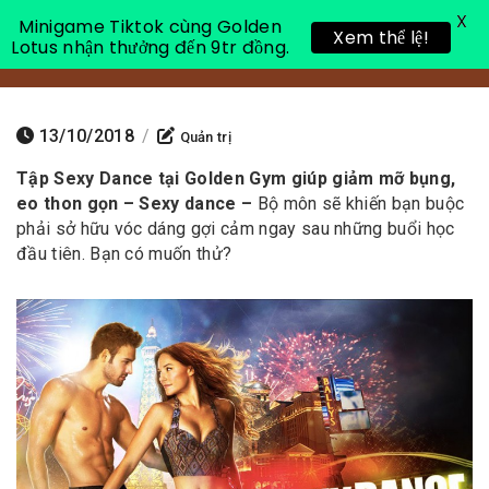
X
Minigame Tiktok cùng Golden
Xem thể lệ!
Lotus nhận thưởng đến 9tr đồng.
Toggle 
13/10/2018
/
Quản trị
Tập Sexy Dance tại Golden Gym giúp giảm mỡ bụng,
eo thon gọn – Sexy dance –
Bộ môn sẽ khiến bạn buộc
phải sở hữu vóc dáng gợi cảm ngay sau những buổi học
đầu tiên. Bạn có muốn thử?