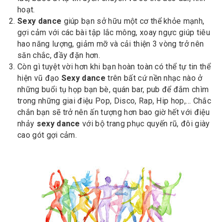
hoạt.
Sexy dance
giúp bạn sở hữu một cơ thể khỏe mạnh,
gợi cảm với các bài tập lắc mông, xoay ngực giúp tiêu
hao năng lượng, giảm mỡ và cải thiện 3 vòng trở nên
săn chắc, đầy đặn hơn.
Còn gì tuyệt vời hơn khi bạn hoàn toàn có thể tự tin thể
hiện vũ đạo
Sexy dance
trên bất cứ nền nhạc nào ở
những buổi tụ họp bạn bè, quán bar, pub để đắm chìm
trong những giai điệu Pop, Disco, Rap, Hip hop,… Chắc
chắn bạn sẽ trở nên ấn tượng hơn bao giờ hết với điệu
nhảy
sexy dance
với bộ trang phục quyến rũ, đôi giày
cao gót gợi cảm.