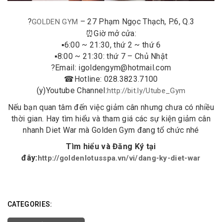
?
– 27 Phạm Ngọc Thạch, P.6, Q.3
GOLDEN GYM
⏰
Giờ mở cửa:
▪️
6:00 ~ 21:30, thứ 2 ~ thứ 6
▪️
8:00 ~ 21:30: thứ 7 – Chủ Nhật
?
Email: igoldengym@hotmail.com
☎
Hotline: 028.3823.7100
(y)
Youtube Channel:
http://bit.ly/Utube_Gym
Nếu bạn quan tâm đến việc giảm cân nhưng chưa có nhiều
thời gian. Hay tìm hiểu và tham giá các sự kiện giảm cân
nhanh Diet War mà Golden Gym đang tổ chức nhé
Tìm hiểu và Đăng Ký tại
đây:
http://goldenlotusspa.vn/vi/dang-ky-diet-war
CATEGORIES: