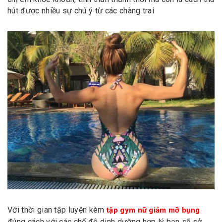
hút được nhiều sự chú ý từ các chàng trai
Với thời gian tập luyện kèm
tập gym nữ giảm mỡ bụng
đúng cách với các chế độ dinh dưỡng hợp lý bạn sẽ sở