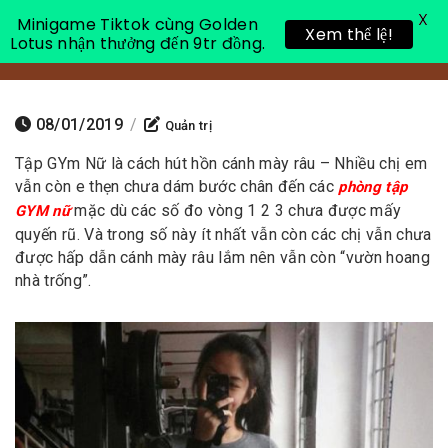
X
Minigame Tiktok cùng Golden
Xem thể lệ!
Lotus nhận thưởng đến 9tr đồng.
Toggle 
08/01/2019
/
Quản trị
Tập GYm Nữ là cách hút hồn cánh mày râu – Nhiều chị em
vẫn còn e thẹn chưa dám bước chân đến các
phòng tập
mặc dù các số đo vòng 1 2 3 chưa được mấy
GYM nữ
quyến rũ. Và trong số này ít nhất vẫn còn các chị vẫn chưa
được hấp dẫn cánh mày râu lắm nên vẫn còn “vườn hoang
nhà trống”.