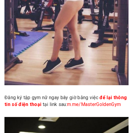
Đăng ký tập gym nữ ngay bây giờ bằng việc
để lại thông
tin số điện thoại
tại link sau:
m.me/MasterGoldenGym