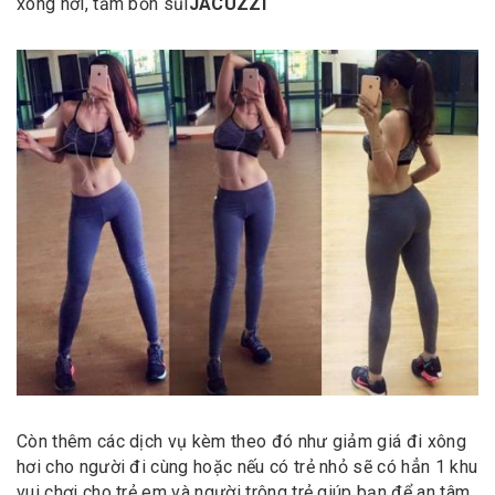
xông hơi, tắm bồn sủi
JACUZZI
Còn thêm các dịch vụ kèm theo đó như giảm giá đi xông
hơi cho người đi cùng hoặc nếu có trẻ nhỏ sẽ có hẳn 1 khu
vui chơi cho trẻ em và người trông trẻ giúp bạn để an tâm