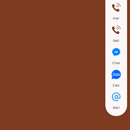
Hair
Nail
Chat
Zalo
Mail