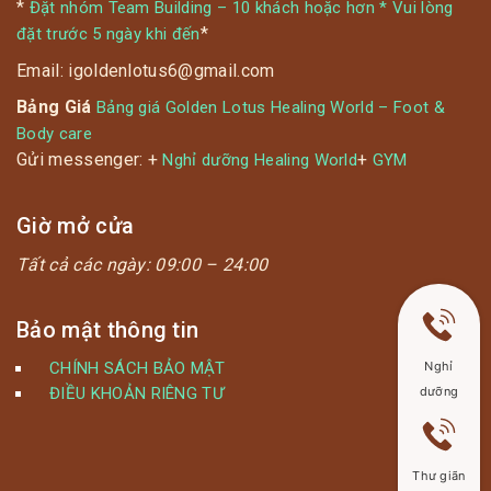
*
Đặt nhóm Team Building – 10 khách hoặc hơn * Vui lòng
*
đặt trước 5 ngày khi đến
Email: igoldenlotus6@gmail.com
Bảng Giá
Bảng giá Golden Lotus Healing World – Foot &
Body care
Gửi messenger: +
+
Nghỉ dưỡng Healing World
GYM
Giờ mở cửa
Tất cả các ngày:
09:00 – 24:00
Bảo mật thông tin
Nghỉ
CHÍNH SÁCH BẢO MẬT
dưỡng
ĐIỀU KHOẢN RIÊNG TƯ
Thư giãn