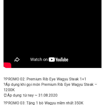
?
PROMO 02: Premium Rib Eye Wagyu Steak 1+1
?️
Áp dụng khi gọi món Premium Rib Eye Wagyu Steak –
1200K
⏰
Áp dụng: từ nay ~ 31.08.2020
?
PROMO 03: Tặng 1 bò Wagyu mềm nhất 350K