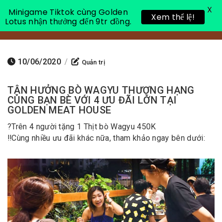
X
Minigame Tiktok cùng Golden
Xem thể lệ!
Lotus nhận thưởng đến 9tr đồng.
Toggle 
10/06/2020
/
Quản trị
TẬN HƯỞNG BÒ WAGYU THƯỢNG HẠNG
CÙNG BẠN BÈ VỚI 4 ƯU ĐÃI LỚN TẠI
GOLDEN MEAT HOUSE
?
Trên 4 người tặng 1 Thịt bò Wagyu 450K
‼️
Cùng nhiều ưu đãi khác nữa, tham khảo ngay bên dưới: