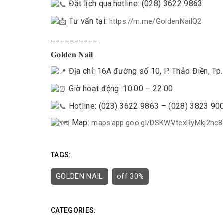
Đặt lịch qua hotline: (028) 3622 9863
Tư vấn tại:
https://m.me/GoldenNailQ2
__________
𝐆𝐨𝐥𝐝𝐞𝐧 𝐍𝐚𝐢𝐥
Địa chỉ: 16A đường số 10, P. Thảo Điền, Tp. 
Giờ hoạt động: 10:00 – 22:00
Hotline: (028) 3622 9863 – (028) 3823 90
Map:
maps.app.goo.gl/DSKWVtexRyMkj2hc8
TAGS:
GOLDEN NAIL
off 30%
CATEGORIES: