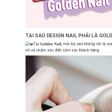
TẠI SAO DESIGN NAIL PHẢI LÀ GOL
Tại 𝐆𝐨𝐥𝐝𝐞𝐧 𝐍𝐚𝐢𝐥, mỗi bộ nail không chỉ
mỉ và chăm sóc đến cảm xúc khách hàng.