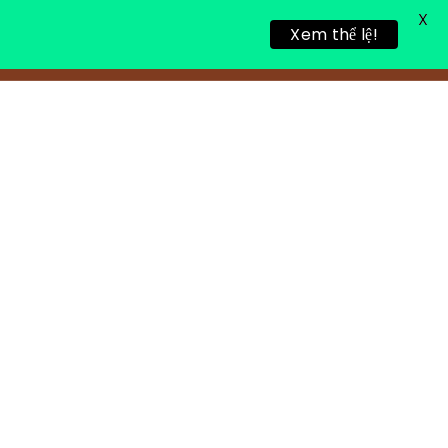
X
Xem thể lệ!
TIN TỨC
TUYỂN DỤNG
LIÊN HỆ