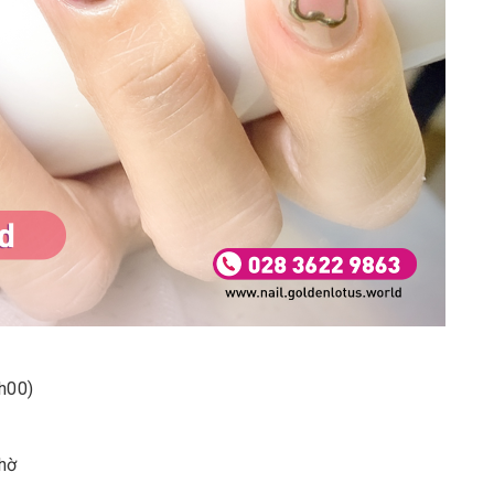
1h00)
hờ