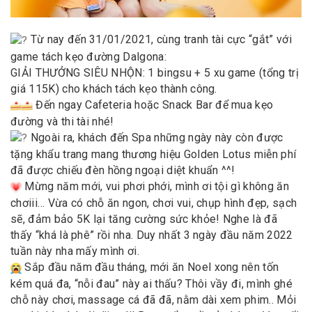
Từ nay đến 31/01/2021, cùng tranh tài cực “gắt” với
game tách kẹo đường Dalgona:
GIẢI THƯỞNG SIÊU NHỘN: 1 bingsu + 5 xu game (tổng trị
giá 115K) cho khách tách kẹo thành công.
Đến ngay Cafeteria hoặc Snack Bar để mua kẹo
đường và thi tài nhé!
Ngoài ra, khách đến Spa những ngày này còn được
tặng khẩu trang mang thương hiệu Golden Lotus miễn phí
đã được chiếu đèn hồng ngoại diệt khuẩn ^^!
Mừng năm mới, vui phơi phới, mình ơi tội gì không ăn
chơiii… Vừa có chỗ ăn ngon, chơi vui, chụp hình đẹp, sạch
sẽ, đảm bảo 5K lại tăng cường sức khỏe! Nghe là đã
thấy “khá là phê” rồi nha. Duy nhất 3 ngày đầu năm 2022
tuần này nha mấy mình ơi.
Sắp đầu năm đầu tháng, mới ăn Noel xong nên tốn
kém quá đa, “nỗi đau” này ai thấu? Thôi vầy đi, mình ghé
chỗ này chơi, massage cá đã đã, nằm dài xem phim.. Mỏi