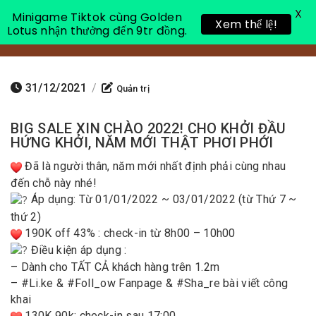
X
Minigame Tiktok cùng Golden
Xem thể lệ!
Lotus nhận thưởng đến 9tr đồng.
Toggle 
31/12/2021
/
Quản trị
BIG SALE XIN CHÀO 2022! CHO KHỞI ĐẦU
HỨNG KHỞI, NĂM MỚI THẬT PHƠI PHỚI
Đã là người thân, năm mới nhất định phải cùng nhau
đến chỗ này nhé!
Áp dụng: Từ 01/01/2022 ~ 03/01/2022 (từ Thứ 7 ~
thứ 2)
190K off 43% : check-in từ 8h00 – 10h00
Điều kiện áp dụng :
– Dành cho TẤT CẢ khách hàng trên 1.2m
– #Li.ke & #Foll_ow Fanpage & #Sha_re bài viết công
khai
130K 90k: check-in sau 17:00