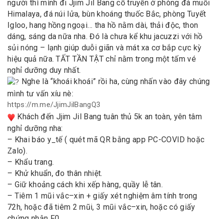
người thì mình đi Jjim Jil Bang cổ truyền ở phòng đá muối
Himalaya, đá núi lửa, bùn khoáng thuốc Bắc, phòng Tuyết
Igloo, hang hồng ngoại… tha hồ nằm dài, thải độc, thon
dáng, sáng da nữa nha. Đó là chưa kể khu jacuzzi với hồ
sủi nóng – lạnh giúp duỗi giãn và mát xa cơ bắp cực kỳ
hiệu quả nữa. TẤT TẦN TẬT chỉ nằm trong một tấm vé
nghỉ dưỡng duy nhất.
Nghe là “khoái khoái” rồi ha, cùng nhấn vào đây chúng
mình tư vấn xíu nè:
https://m.me/JjimJilBangQ3
Khách đến Jjim Jil Bang tuân thủ 5k an toàn, yên tâm
nghỉ dưỡng nha:
– Khai báo y_tế ( quét mã QR bằng app PC-COVID hoặc
Zalo).
– Khẩu trang.
– Khử khuẩn, đo thân nhiệt.
– Giữ khoảng cách khi xếp hàng, quầy lễ tân.
– Tiêm 1 mũi vắc–xin + giấy xét nghiệm âm tính trong
72h, hoặc đã tiêm 2 mũi, 3 mũi vắc–xin, hoặc có giấy
chứng nhận F0.