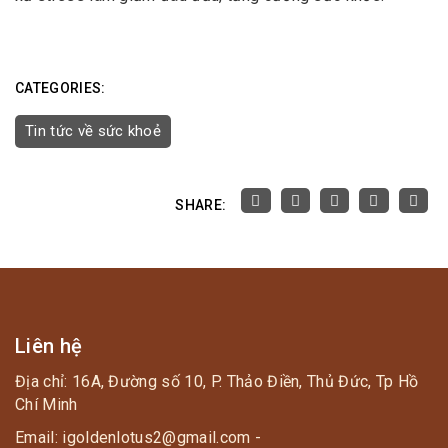
CATEGORIES:
Tin tức về sức khoẻ
SHARE:
Liên hệ
Địa chỉ: 16A, Đường số 10, P. Thảo Điền, Thủ Đức, Tp Hồ
Chí Minh
Email: igoldenlotus2@gmail.com -