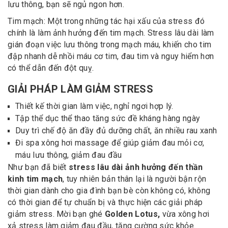
lưu thông, bạn sẽ ngủ ngon hơn.
Tim mạch: Một trong những tác hại xấu của stress đó
chính là làm ảnh hưởng đến tim mạch. Stress lâu dài làm
gián đoạn việc lưu thông trong mạch máu, khiến cho tim
đập nhanh dễ nhồi máu cơ tim, đau tim và nguy hiểm hơn
có thể dẫn đến đột quỵ.
GIẢI PHÁP LÀM GIẢM STRESS
Thiết kế thời gian làm việc, nghỉ ngơi hợp lý.
Tập thể dục thể thao tăng sức đề kháng hàng ngày
Duy trì chế độ ăn đầy đủ dưỡng chất, ăn nhiều rau xanh
Đi spa xông hơi massage để giúp giảm đau mỏi cơ,
máu lưu thông, giảm đau đầu
Như bạn đã biết
stress lâu dài ảnh hưởng đến thần
kinh tim mạch
, tuy nhiên bản thân lại là người bận rộn
thời gian dành cho gia đình bạn bè còn không có, không
có thời gian để tự chuẩn bị và thực hiện các giải pháp
giảm stress. Mời bạn ghé
Golden Lotus,
vừa xông hơi
xả stress làm giảm đau đầu, tăng cường sức khỏe.