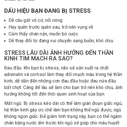
DẤU HIỆU BẠN ĐANG BỊ STRESS
Dễ cáu gắt vô cớ, nổi nóng
Hay quên trước quên sau, trở nên vụng về
Cảm thấy chán nản, muốn bỏ cuộc
Dễ thay đổi từ đang vui chuyển sang buồn, khó chịu
STRESS LÂU DÀI ẢNH HƯỞNG ĐẾN THẦN
KINH TIM MẠCH RA SAO?
Đau đầu: Khi bạn bị stress, não sẽ sản xuất ra chất
adrenalin và cortisol làm thay đổi mạch máu trong hệ thần
kinh, dễ dẫn đến những cơn đau đầu hoặc đau nửa đầu
bất chợt. Càng để lâu sẽ làm cho bạn trở nên khó chịu, ảnh
hưởng không tốt đến thói quen sinh hoạt của bạn.
Mất ngủ: Bị stress kéo dài có thể làm gián đoạn giấc ngủ,
hệ thần kinh gây ức chế làm bạn không thể ngủ được, ngủ
không ngon giấc. Để giảm tình trạng này, bạn có thể ngâm
chân bằng nước ấm trước khi ngủ sẽ giúp cho máu huyết