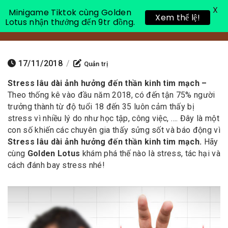
X
Minigame Tiktok cùng Golden
Xem thể lệ!
Lotus nhận thưởng đến 9tr đồng.
Toggle 
17/11/2018
/
Quản trị
Stress lâu dài ảnh hưởng đến thần kinh tim mạch –
Theo thống kê vào đầu năm 2018, có đến tận 75% người
trưởng thành từ độ tuổi 18 đến 35 luôn cảm thấy bị
stress vì nhiều lý do như học tập, công việc, …. Đây là một
con số khiến các chuyên gia thấy sửng sốt và báo động vì
Stress lâu dài ảnh hưởng đến thần kinh tim mạch.
Hãy
cùng
Golden Lotus
khám phá thế nào là stress, tác hại và
cách đánh bay stress nhé!