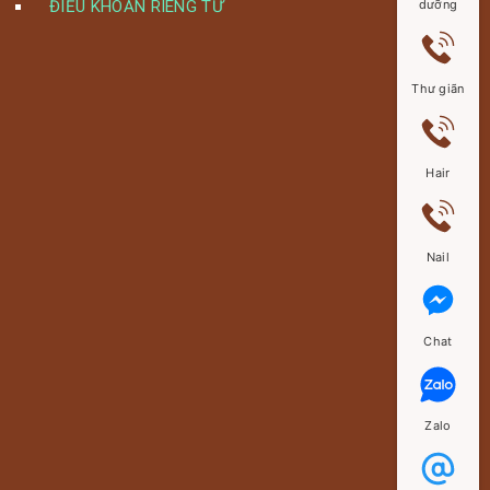
dưỡng
ĐIỀU KHOẢN RIÊNG TƯ
Thư giãn
Hair
Nail
Chat
Zalo