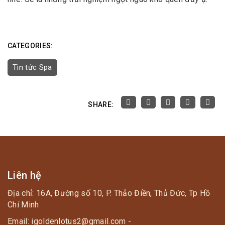
CATEGORIES:
Tin tức Spa
SHARE:
Liên hệ
Địa chỉ: 16A, Đường số 10, P. Thảo Điền, Thủ Đức, Tp Hồ
Chí Minh
Email: igoldenlotus2@gmail.com -