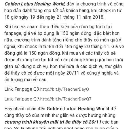
Golden Lotus Healing World
, đây là chương trình vô cùng
hấp dẫn dành tặng cho tất cả khách hàng, khi check in từ
18 giờ ngày 19 đến ngày 21 tháng 11 năm 2018.
Khi like và share theo điều kiện của chương trình tại
fanpage, giá vé áp dụng là 150 ngàn đồng. đặc biệt hơn
nữa. chương trình dành tặng riêng cho thầy cô món quà ý
nghĩa, khi check in từ 8h đến 18h ngày 20 tháng 11. Giá vé
đồng giá là 150 ngàn đồng. khi mua vé các thầy cô sẽ
được đi xông hơi tại tất cả các phòng không giới hạn thời
gian sử dụng dịch vụ. hơn thế nữa là các dịch vụ thư giãn
để thầy cô có được một ngày 20/11 vô cùng ý nghĩa và
ấn tượng mãi về sau.
Link Fanpage Q3:
http://bit.ly/TeacherDayQ
Link Fanpage Q7:
http://bit.ly/TeacherDayQ7
Hãy nhanh chân đến
Golden Lotus Healing World
để
cùng thầy cô của mình thư giãn và được hưởng những
chương trình khuyến mãi tri ân thầy cô 20/11
các bạn
nhé. Sẽ là những trải nghiệm ngọt ngào khó quên đấy ạ.