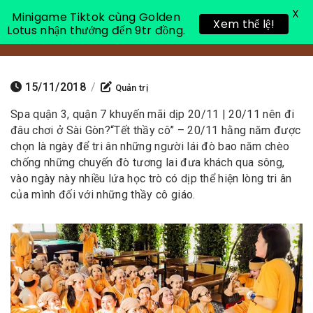
X
Minigame Tiktok cùng Golden
Xem thể lệ!
Lotus nhận thưởng đến 9tr đồng.
Toggle 
15/11/2018
/
Quản trị
Spa quận 3, quận 7 khuyến mãi dịp 20/11 | 20/11 nên đi
đâu chơi ở Sài Gòn?
“Tết thầy cô” – 20/11 hằng năm được
chọn là ngày để tri ân những người lái đò bao năm chèo
chống những chuyến đò tương lai đưa khách qua sông,
vào ngày này nhiều lứa học trò có dịp thể hiện lòng tri ân
của mình đối với những thầy cô giáo.