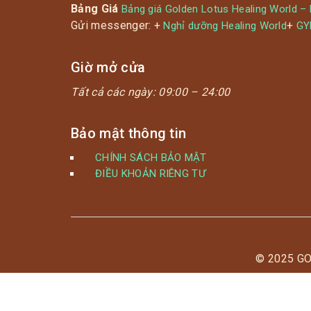
Bảng Giá
Bảng giá Golden Lotus Healing World –
Gửi messenger: +
+
Nghỉ dưỡng Healing World
G
Giờ mở cửa
Tất cả các ngày:
09:00 – 24:00
Bảo mật thông tin
CHÍNH SÁCH BẢO MẬT
ĐIỀU KHOẢN RIÊNG TƯ
© 2025 G