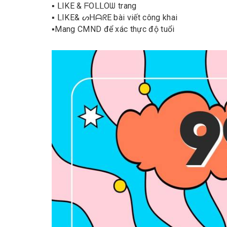
▪️
ᒪIKE & ᖴOᒪᒪOᗯ trang
▪️
ᒪIKE
& ᔕᕼᗩᖇE bài viết công khai
▪️
Mang CMND để xác thực độ tuổi