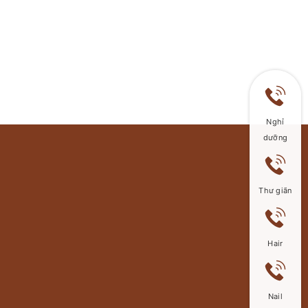
Nghỉ
dưỡng
Thư giãn
Hair
Nail