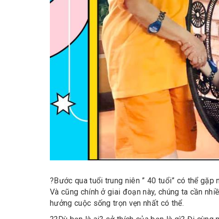
?
Bước qua tuổi trung niên ” 40 tuổi” có thể gặp
Và cũng chính ở giai đoạn này, chúng ta cần nhi
hưởng cuộc sống trọn vẹn nhất có thể.