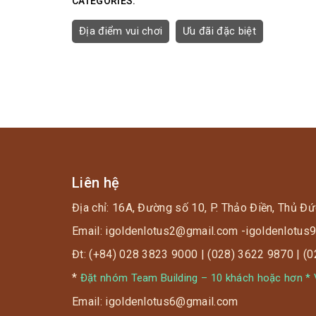
CATEGORIES:
Địa điểm vui chơi
Ưu đãi đặc biệt
Liên hệ
Địa chỉ: 16A, Đường số 10, P. Thảo Điền, Thủ Đứ
Email: igoldenlotus2@gmail.com -igoldenlotu
Đt: (+84) 028 3823 9000 | (028) 3622 9870 | (
*
Đặt nhóm Team Building – 10 khách hoặc hơn * V
Email: igoldenlotus6@gmail.com