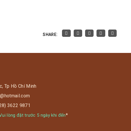
SHARE:
c, Tp Hồ Chí Minh
s9@hotmail.com
028) 3622 9871
*
ui lòng đặt trước 5 ngày khi đến