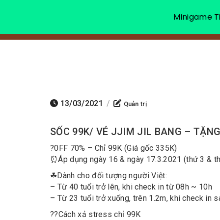
Minigame Ti
13/03/2021
/
Quản trị
SỐC 99K/ VÉ JJIM JIL BANG – TẶN
?
0FF 70% – Chỉ 99K (Giá gốc 335K)
⏰
Áp dụng ngày 16 & ngày 17.3.2021 (thứ 3 & t
☘
Dành cho đối tượng người Việt:
– Từ 40 tuổi trở lên, khi check in từ 08h ~ 10h
– Từ 23 tuổi trở xuống, trên 1.2m, khi check in 
?
?
Cách xả stress chỉ 99K