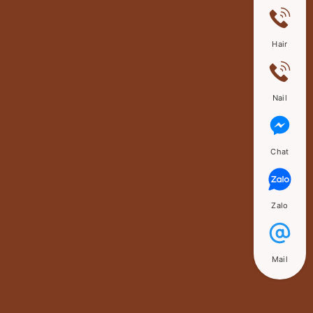
Hair
Nail
Chat
Zalo
Mail