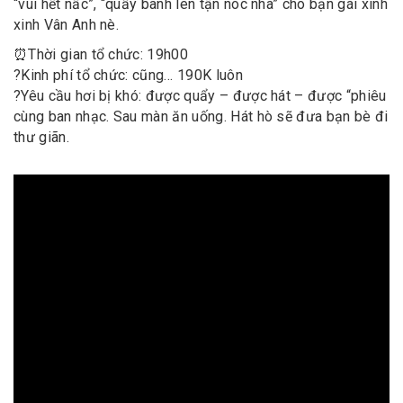
“vui hết nấc”, “quẩy banh lên tận nóc nhà” cho bạn gái xinh
xinh Vân Anh nè.
⏰
Thời gian tổ chức: 19h00
?
Kinh phí tổ chức: cũng… 190K luôn
?
Yêu cầu hơi bị khó: được quẩy – được hát – được “phiêu
cùng ban nhạc. Sau màn ăn uống. Hát hò sẽ đưa bạn bè đi
thư giãn.