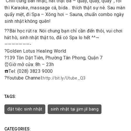
“Chill cùng ban nhạc, hát thật đã – quẩy, quẩy, quẩy”, rồi
thì Karaoke, massage cá, bida… thích thật sự nè. Sau màn
quẩy mệt, đi Spa – Xông hơi – Sauna, chuẩn combo ngày
sinh nhật không quên!
?
?
Bài học rút ra: Nói chung bạn chỉ cần đến thôi, vui chơi
hát hò, sinh nhật thật to, đã có Spa lo hết ^^~
———————-
?
Golden Lotus Healing World
?
139 Tôn Dật Tiên, Phường Tân Phong, Quận 7
⏰
Giờ mở cửa: 8h – 23h
☎️
Tel: (028) 3823 9000
?
Youtube Channel:
http://bit.ly/Utube_Q3
TAGS:
đặt tiệc sinh nhật
sinh nhật tại jjim jil bang
CATEGORIES: