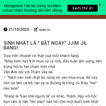
X
Minigame Tiktok cùng Golden
Xem thể lệ!
Lotus nhận thưởng đến 9tr đồng.
Toggle 
21/10/2020
/
Quản trị
SINH NHẬT LÀ ” BẬT NGAY” JJIM JIL
BANG!
Dựa trên chuyện có thật của một khách hàng
?️
Mấy hôm nay trời mưa cứ rả rích, đầu tuần ẩm ương, tâm
trạng hơi bị tan chậm một chút.
Vân Anh nói với Thắm vầy nè:
– “Năm nào sinh nhật tui cũng rơi vào mùa mưa, đã vậy
còn lại làm ca trễ, tan ca ra đường là hông có thấy “ma”
nào luôn”
?
Đúng là “bạn nhà người ta” có khác, Thắm, Huy với hội
bạn tâm lý liền “lên plan” hẳn hòi cho một buổi sinh nhật