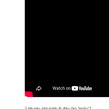
? Hè này, nhà mình đi đâu cho “ngầu”?