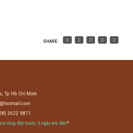
SHARE:
c, Tp Hồ Chí Minh
s9@hotmail.com
028) 3622 9871
*
ui lòng đặt trước 5 ngày khi đến