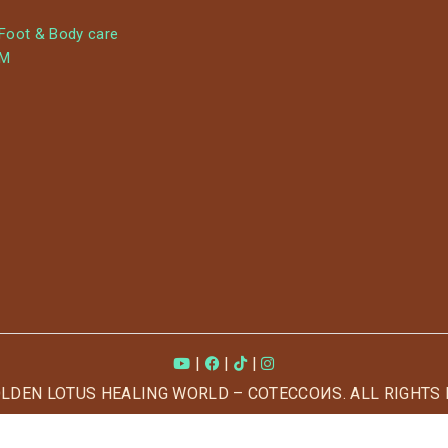
 Foot & Body care
YM
|
|
|
OLDEN LOTUS HEALING WORLD – COTECCOИS. ALL RIGHTS 