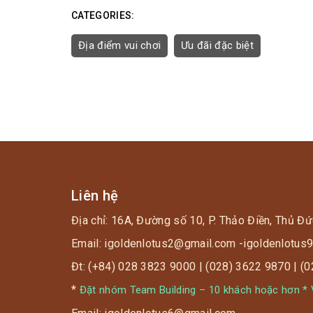
CATEGORIES:
Địa điểm vui chơi
Ưu đãi đặc biệt
Liên hệ
Địa chỉ: 16A, Đường số 10, P. Thảo Điền, Thủ Đứ
Email: igoldenlotus2@gmail.com -igoldenlotu
Đt: (+84) 028 3823 9000 | (028) 3622 9870 | (
*
Đặt nhóm Team Building – 10 khách hoặc hơn * V