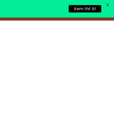
X
Xem thể lệ!
TIN TỨC
TUYỂN DỤNG
LIÊN HỆ