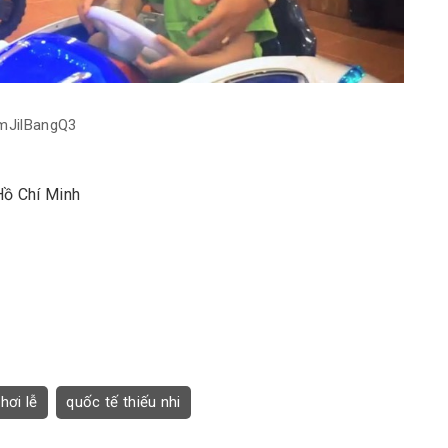
imJilBangQ3
Hồ Chí Minh
hơi lễ
quốc tế thiếu nhi