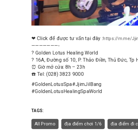
❤ Click để được tư vấn tại đây :
https://m.me/Jj
———————-
? Golden Lotus Healing World
? 16A, Đường số 10, P. Thảo Điền, Thủ Đức, Tp 
⏰ Giờ mở cửa: 8h – 23h
☎️ Tel: (028) 3823 9000
#
GoldenLotusSpa
#
JjimJilBang
#
GoldenLotusHealingSpaWorld
TAGS:
All Promo
địa điểm chơi 1/6
địa điểm đi c