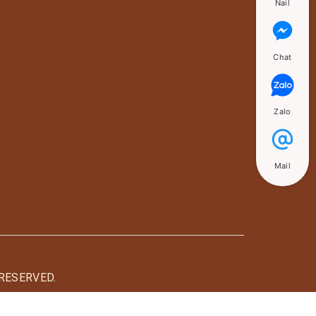
Nail
Chat
Zalo
Mail
RESERVED.