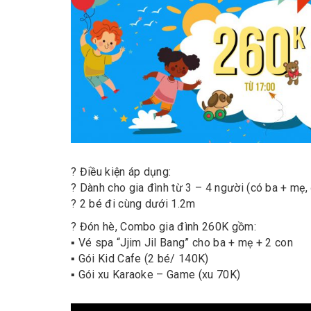
? Điều kiện áp dụng:
? Dành cho gia đình từ 3 – 4 người (có ba + mẹ,
? 2 bé đi cùng dưới 1.2m
? Đón hè, Combo gia đình 260K gồm:
▪️ Vé spa “Jjim Jil Bang” cho ba + mẹ + 2 con
▪️ Gói Kid Cafe (2 bé/ 140K)
▪️ Gói xu Karaoke – Game (xu 70K)