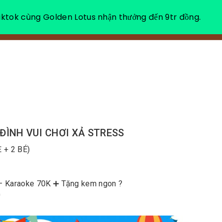
ktok cùng Golden Lotus nhận thưởng đến 9tr đồng.
VỀ CHÚNG TÔI
NGHỈ DƯỠNG THƯ GIÃN
 ĐÌNH VUI CHƠI XẢ STRESS
 + 2 BÉ)
 – Karaoke 70K ➕ Tặng kem ngon ?
0