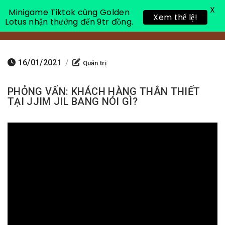
X
Minigame Tiktok cùng Golden
Xem thể lệ!
Lotus nhận thưởng đến 9tr đồng.
Toggle 
16/01/2021
/
Quản trị
PHỎNG VẤN: KHÁCH HÀNG THÂN THIẾT
TẠI JJIM JIL BANG NÓI GÌ?