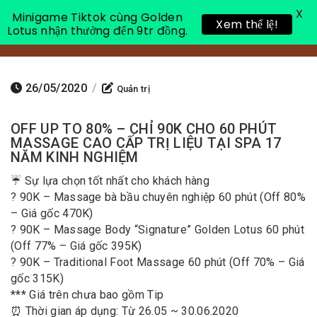
X
Minigame Tiktok cùng Golden
Xem thể lệ!
Lotus nhận thưởng đến 9tr đồng.
Toggle 
26/05/2020
/
Quản trị
OFF UP TO 80% – CHỈ 90K CHO 60 PHÚT
MASSAGE CAO CẤP TRỊ LIỆU TẠI SPA 17
NĂM KINH NGHIỆM
☔ Sự lựa chọn tốt nhất cho khách hàng
? 90K – Massage bà bầu chuyên nghiệp 60 phút (Off 80%
– Giá gốc 470K)
? 90K – Massage Body “Signature” Golden Lotus 60 phút
(Off 77% – Giá gốc 395K)
? 90K – Traditional Foot Massage 60 phút (Off 70% – Giá
gốc 315K)
*** Giá trên chưa bao gồm Tip
⏰ Thời gian áp dụng: Từ 26.05 ~ 30.06.2020