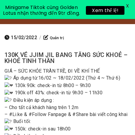
X
Minigame Tiktok cùng Golden
Xem thể lệ!
Lotus nhận thưởng đến 9tr đồng.
Toggle 
15/02/2022
/
Quản trị
130K VÉ JJIM JIL BANG TĂNG SỨC KHOẺ –
KHOẺ TINH THẦN
GIÁ – SỨC KHỎE TRÀN TRỀ, ĐI VỀ KHÍ THẾ
Áp dụng từ:16/02 ~ 18/02/2022 (Thứ 4 ~ Thứ 6)
130k 90k: check-in từ 8h00 – 9h30
190k off 43%: check-in từ 9h30 – 11h30
Điều kiện áp dụng :
– Cho tất cả khách hàng trên 1.2m
– #Li.ke & #Follow Fanpage & #Share bài viết công khai
Buổi tối:
150k: check-in sau 18h00