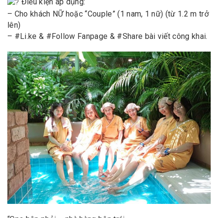
Điều kiện áp dụng:
– Cho khách NỮ hoặc “Couple” (1 nam, 1 nữ) (từ 1.2 m trở
lên)
– #Li.ke & #Follow Fanpage & #Share bài viết công khai.