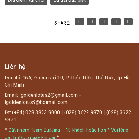
Địa điểm vui chơi
Ưu đãi đặc biệt
SHARE:
Liên hệ
Địa chỉ: 16A, Đường số 10, P. Thảo Điền, Thủ Đức, Tp Hồ
Chí Minh
Email: igoldenlotus2@gmail.com -
igoldenlotus9@hotmail.com
Đt: (+84) 028 3823 9000 | (028) 3622 9870 | (028) 3622
9871
*
Đặt nhóm Team Building – 10 khách hoặc hơn * Vui lòng
*
đặt trước 5 ngày khi đến