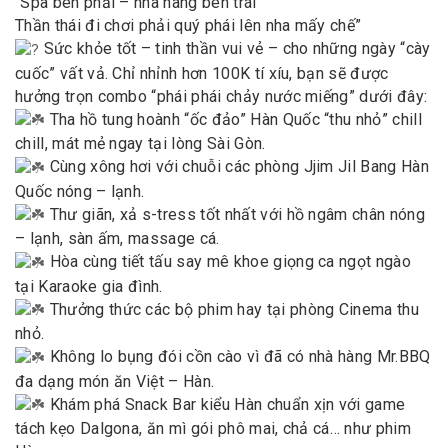
“Spa bên phải – nhà hàng bên trái
Thần thái đi chơi phải quý phái lên nha mấy chế”
Sức khỏe tốt – tinh thần vui vẻ – cho những ngày “cày
cuốc” vất vả. Chỉ nhỉnh hơn 100K tí xíu, bạn sẽ được
hưởng trọn combo “phái phái chảy nước miếng” dưới đây:
Tha hồ tung hoành “ốc đảo” Hàn Quốc “thu nhỏ” chill
chill, mát mẻ ngay tại lòng Sài Gòn.
Cùng xông hơi với chuỗi các phòng Jjim Jil Bang Hàn
Quốc nóng – lạnh.
Thư giãn, xả s-tress tốt nhất với hồ ngâm chân nóng
– lạnh, sàn ấm, massage cá.
Hòa cùng tiết tấu say mê khoe giọng ca ngọt ngào
tại Karaoke gia đình.
Thưởng thức các bộ phim hay tại phòng Cinema thu
nhỏ.
Không lo bụng đói cồn cào vì đã có nhà hàng Mr.BBQ
đa dạng món ăn Việt – Hàn.
Khám phá Snack Bar kiểu Hàn chuẩn xịn với game
tách kẹo Dalgona, ăn mì gói phô mai, chả cá… như phim