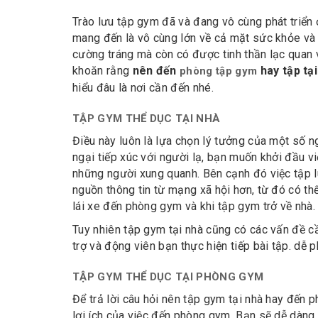
Trào lưu tập gym đã và đang vô cùng phát triển
mang đến là vô cùng lớn về cả mặt sức khỏe và 
cường tráng mà còn có được tinh thần lạc quan 
khoăn rằng
nên đến
hay tập tạ
phòng tập gym
hiểu đâu là nơi cần đến nhé.
TẬP GYM THỂ DỤC TẠI NHÀ
Điều này luôn là lựa chọn lý tưởng của một số n
ngại tiếp xúc với người lạ, bạn muốn khởi đầu 
những người xung quanh. Bên cạnh đó việc tập lu
nguồn thông tin từ mạng xã hội hơn, từ đó có thể
lái xe đến phòng gym và khi tập gym trở về nhà.
Tuy nhiên tập gym tại nhà cũng có các vấn đề cầ
trợ và động viên bạn thực hiện tiếp bài tập. dễ
TẬP GYM THỂ DỤC TẠI PHÒNG GYM
Để trả lời câu hỏi nên tập gym tại nhà hay đến 
lợi ích của việc đến phòng gym. Bạn sẽ dễ dàng t