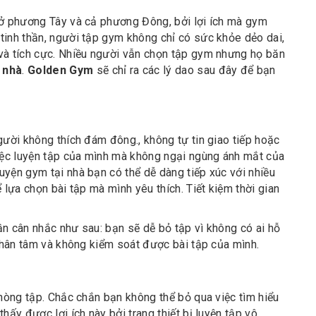
 ở phương Tây và cả phương Đông, bởi lợi ích mà gym
tinh thần, người tập gym không chỉ có sức khỏe dẻo dai,
và tích cực. Nhiều người vẫn chọn tập gym nhưng họ băn
i nhà
.
Golden Gym
sẽ chỉ ra các lý dao sau đây để bạn
gười không thích đám đông., không tự tin giao tiếp hoặc
việc luyện tập của mình mà không ngại ngùng ánh mắt của
yện gym tại nhà bạn có thể dễ dàng tiếp xúc với nhiều
 lựa chọn bài tập mà mình yêu thích. Tiết kiệm thời gian
n cân nhắc như sau: bạn sẽ dễ bỏ tập vì không có ai hỗ
 phân tâm và không kiểm soát được bài tập của mình.
phòng tập. Chắc chắn bạn không thể bỏ qua việc tìm hiểu
hấy được lợi ích này bởi trang thiết bị luyện tập vô