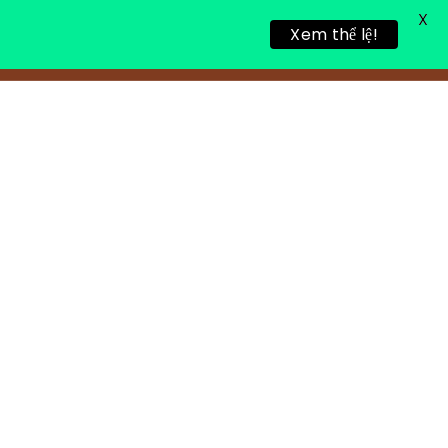
X
Xem thể lệ!
TIN TỨC
TUYỂN DỤNG
LIÊN HỆ