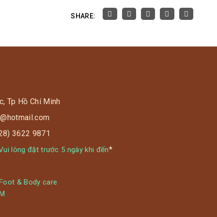
SHARE:
c, Tp Hồ Chí Minh
s9@hotmail.com
028) 3622 9871
*
ui lòng đặt trước 5 ngày khi đến
 Foot & Body care
YM