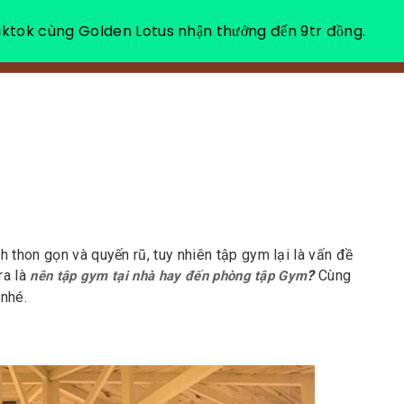
ktok cùng Golden Lotus nhận thưởng đến 9tr đồng.
VỀ CHÚNG TÔI
NGHỈ DƯỠNG THƯ GIÃN
 thon gọn và quyến rũ, tuy nhiên tập gym lại là vấn đề
ra là
?
Cùng
nên tập gym tại nhà hay đến phòng tập Gym
 nhé.