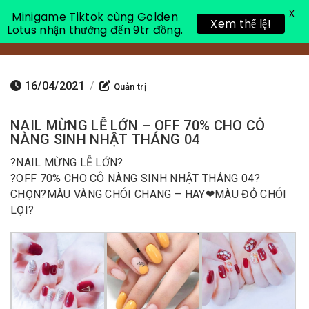
X
Minigame Tiktok cùng Golden
Xem thể lệ!
Lotus nhận thưởng đến 9tr đồng.
Toggle 
16/04/2021
/
Quản trị
NAIL MỪNG LỄ LỚN – OFF 70% CHO CÔ
NÀNG SINH NHẬT THÁNG 04
?
NAIL MỪNG LỄ LỚN
?
?
OFF 70% CHO CÔ NÀNG SINH NHẬT THÁNG 04
?
CHỌN
?
MÀU VÀNG CHÓI CHANG – HAY
❤
MÀU ĐỎ CHÓI
LỌI?