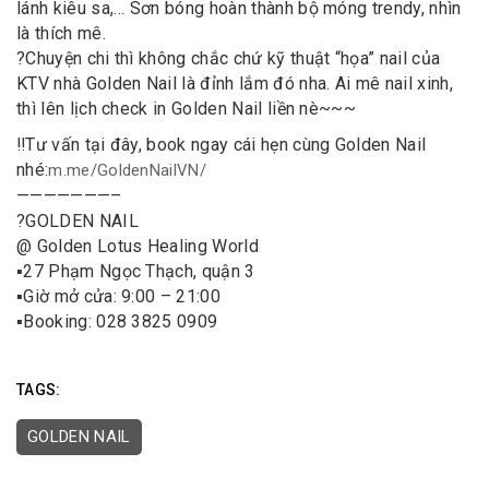
lánh kiêu sa,… Sơn bóng hoàn thành bộ móng trendy, nhìn
là thích mê.
?
Chuyện chi thì không chắc chứ kỹ thuật “họa” nail của
KTV nhà Golden Nail là đỉnh lắm đó nha. Ai mê nail xinh,
thì lên lịch check in Golden Nail liền nè~~~
‼
Tư vấn tại đây, book ngay cái hẹn cùng Golden Nail
nhé:
m.me/GoldenNailVN/
———————–
?
GOLDEN NAIL
@ Golden Lotus Healing World
▪️
27 Phạm Ngọc Thạch, quận 3
▪️
Giờ mở cửa: 9:00 – 21:00
▪️
Booking: 028 3825 0909
TAGS:
GOLDEN NAIL