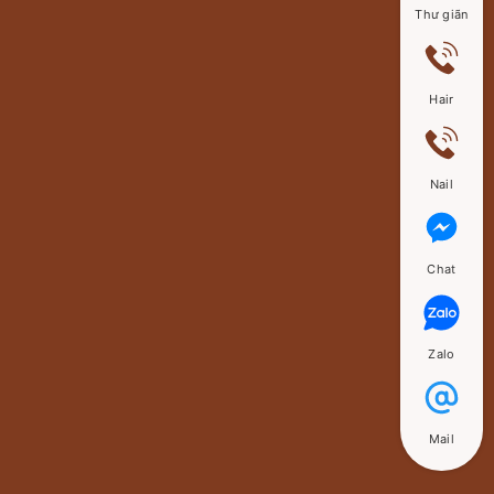
Thư giãn
Hair
Nail
Chat
Zalo
Mail