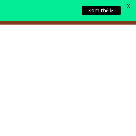
X
Xem thể lệ!
TIN TỨC
TUYỂN DỤNG
LIÊN HỆ