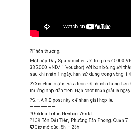
?
Phần thưởng:
Một cặp Day Spa Voucher với trị giá 670.000 VN
335.000 VND/ 1 Voucher) với bạn bè, người thân
sau khi nhận 1 ngày, hạn sử dụng trong vòng 1 t
?
?
Xin chúc mừng và admin sẽ nhanh chóng liên 
thưởng hấp dẫn trên. Hạn chót nhận giải là ngày
?
S.H.A.R.E post này để nhận giải hợp lệ.
———————-
?
Golden Lotus Healing World
?
139 Tôn Dật Tiên, Phường Tân Phong, Quận 7
⏰
Giờ mở cửa: 8h – 23h