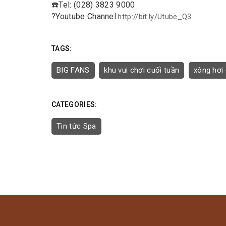
☎️
Tel: (028) 3823 9000
?
Youtube Channel:
http://bit.ly/Utube_Q3
TAGS:
BIG FANS
khu vui chơi cuối tuần
xông hơi 
CATEGORIES:
Tin tức Spa