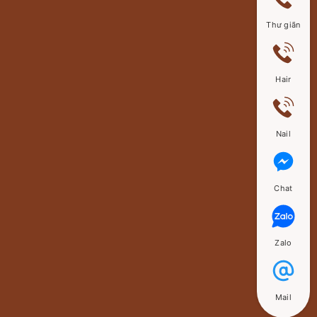
Thư giãn
Hair
Nail
Chat
Zalo
Mail