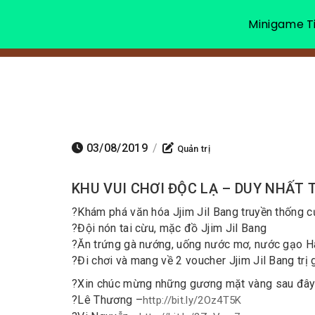
Minigame Ti
03/08/2019
/
Quản trị
KHU VUI CHƠI ĐỘC LẠ – DUY NHẤT T
?
Khám phá văn hóa Jjim Jil Bang truyền thống 
?
Đội nón tai cừu, mặc đồ Jjim Jil Bang
?
Ăn trứng gà nướng, uống nước mơ, nước gạo 
?
Đi chơi và mang về 2 voucher Jjim Jil Bang trị
?
Xin chúc mừng những gương mặt vàng sau đây 
?
Lê Thương –
http://bit.ly/2Oz4T5K