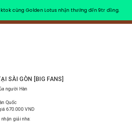
ktok cùng Golden Lotus nhận thưởng đến 9tr đồng.
VỀ CHÚNG TÔI
NGHỈ DƯỠNG THƯ GIÃN
ẠI SÀI GÒN [BIG FANS]
của người Hàn
Hàn Quốc
 giá 670.000 VND
nhận giải nha: