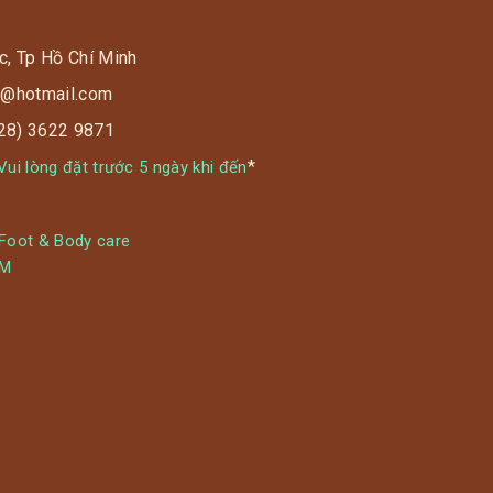
c, Tp Hồ Chí Minh
s9@hotmail.com
028) 3622 9871
*
ui lòng đặt trước 5 ngày khi đến
 Foot & Body care
YM