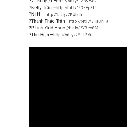
?
Vi Nguyễn –
http://bit.ly/2ZpVwq7
?
Kelly Trần –
http://bit.ly/2OzEp3U
?
Ni Ni –
http://bit.ly/2KdIsih
?
Thanh Thảo Trần –
http://bit.ly/31aOhTa
?
PLinh Xkld –
http://bit.ly/2YBce8M
?
Thu Hiền –
http://bit.ly/2YEkPYi