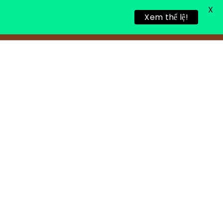
X
Xem thể lệ!
TIN TỨC
TUYỂN DỤNG
LIÊN HỆ