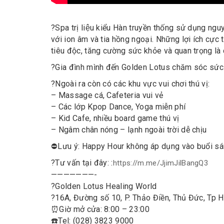
?
Spa trị liệu kiểu Hàn truyền thống sử dụng nguy
với ion âm và tia hồng ngoại. Những lợi ích c
tiêu độc, tăng cường sức khỏe và quan trọng là c
?
Gia đình mình đến Golden Lotus chăm sóc sứ
?
Ngoài ra còn có các khu vực vui chơi thú vị:
– Massage cá, Cafeteria vui vẻ
– Các lớp Kpop Dance, Yoga miễn phí
– Kid Cafe, nhiều board game thú vị
– Ngâm chân nóng – lạnh ngoài trời dễ chịu
⛔
Lưu ý: Happy Hour không áp dụng vào buổi sán
?
Tư vấn tại đây: :
https://m.me/JjimJilBangQ3
———————-
?
Golden Lotus Healing World
?
16A, Đường số 10, P. Thảo Điền, Thủ Đức, Tp 
⏰
Giờ mở cửa: 8:00 – 23:00
☎️
Tel: (028) 3823 9000