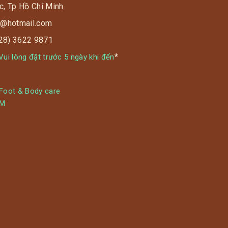
c, Tp Hồ Chí Minh
s9@hotmail.com
028) 3622 9871
*
ui lòng đặt trước 5 ngày khi đến
 Foot & Body care
YM