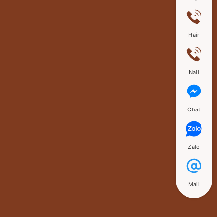
Hair
Nail
Chat
Zalo
Mail