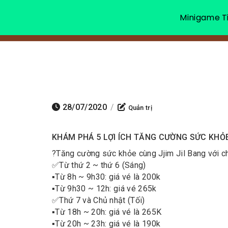
Minigame Ti
28/07/2020
/
Quản trị
KHÁM PHÁ 5 LỢI ÍCH TĂNG CƯỜNG SỨC KHỎE
?
Tăng cường sức khỏe cùng Jjim Jil Bang với c
✅
Từ thứ 2 ~ thứ 6 (Sáng)
▪️
Từ 8h ~ 9h30: giá vé là 200k
▪️
Từ 9h30 ~ 12h: giá vé 265k
✅
Thứ 7 và Chủ nhật (Tối)
▪️
Từ 18h ~ 20h: giá vé là 265K
▪️
Từ 20h ~ 23h: giá vé là 190k