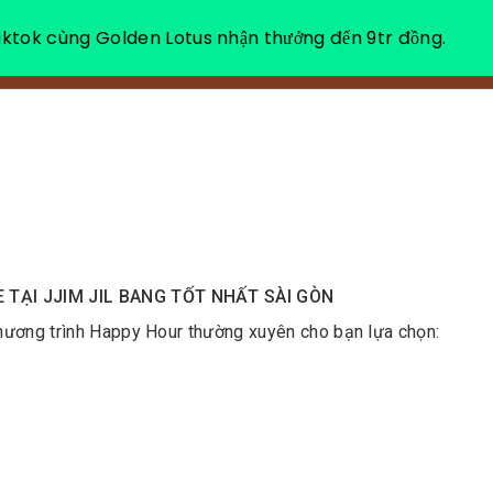
ktok cùng Golden Lotus nhận thưởng đến 9tr đồng.
VỀ CHÚNG TÔI
NGHỈ DƯỠNG THƯ GIÃN
 TẠI JJIM JIL BANG TỐT NHẤT SÀI GÒN
hương trình Happy Hour thường xuyên cho bạn lựa chọn: