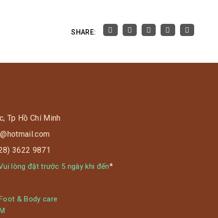
SHARE:
c, Tp Hồ Chí Minh
s9@hotmail.com
028) 3622 9871
*
ui lòng đặt trước 5 ngày khi đến
 Foot & Body care
YM