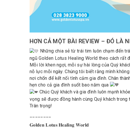
HƠN CẢ MỘT BÀI REVIEW – ĐÓ LÀ 
Những chia sẻ từ trái tim luôn chạm đến trá
ngũ Golden Lotus Healing World theo cách rất đ
Mỗi lời khen ngợi, mỗi sự hài lòng của Quý khác
nỗ lực mỗi ngày. Chúng tôi biết rằng mình không
nơi chốn để kết nối tình cảm gia đình. Chân th
hẹn cho cả gia đình suốt bao năm qua
Chúc Quý khách và gia đình luôn mạnh khỏe,
vọng sẽ được đồng hành cùng Quý khách trong t
Trân trọng!
________
𝐆𝐨𝐥𝐝𝐞𝐧 𝐋𝐨𝐭𝐮𝐬 𝐇𝐞𝐚𝐥𝐢𝐧𝐠 𝐖𝐨𝐫𝐥𝐝