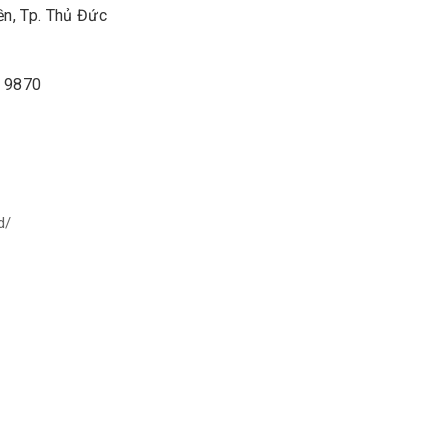
ền, Tp. Thủ Đức
2 9870
d/