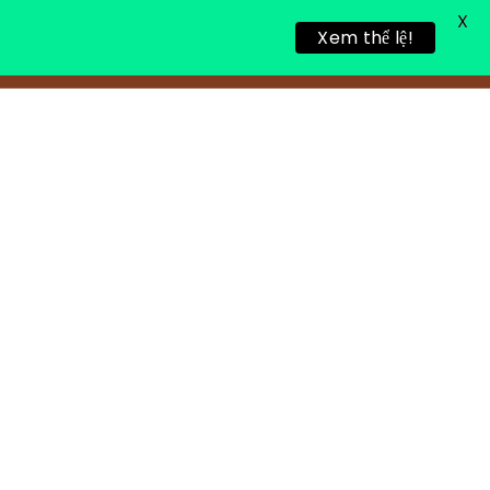
X
Xem thể lệ!
TIN TỨC
TUYỂN DỤNG
LIÊN HỆ