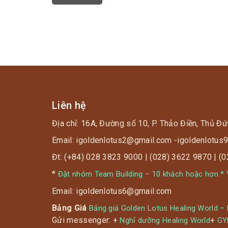
Liên hệ
Địa chỉ: 16A, Đường số 10, P. Thảo Điền, Thủ Đứ
Email: igoldenlotus2@gmail.com -igoldenlotu
Đt: (+84) 028 3823 9000 | (028) 3622 9870 | (
*
Đặt nhóm Team Building – 10 khách hoặc hơn * V
Email: igoldenlotus6@gmail.com
Bảng Giá
Bảng giá Golden Lotus Healing World –
Gửi messenger: +
+
Nghỉ dưỡng Healing World
G