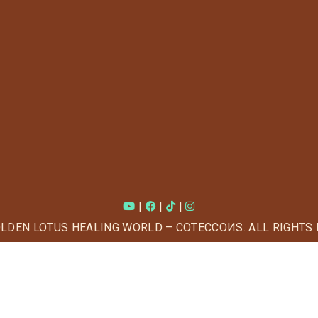
|
|
|
OLDEN LOTUS HEALING WORLD – COTECCOИS. ALL RIGHTS 