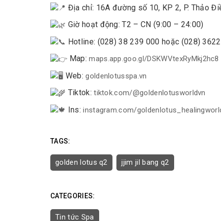
Địa chỉ: 16A đường số 10, KP 2, P. Thảo Đi
Giờ hoạt động: T2 – CN (9:00 – 24:00)
Hotline: (028) 38 239 000 hoặc (028) 362
Map:
maps.app.goo.gl/DSKWVtexRyMkj2hc8
Web:
goldenlotusspa.vn
Tiktok:
tiktok.com/@goldenlotusworldvn
Ins:
instagram.com/goldenlotus_healingworl
TAGS:
golden lotus q2
jjim jil bang q2
CATEGORIES:
Tin tức Spa