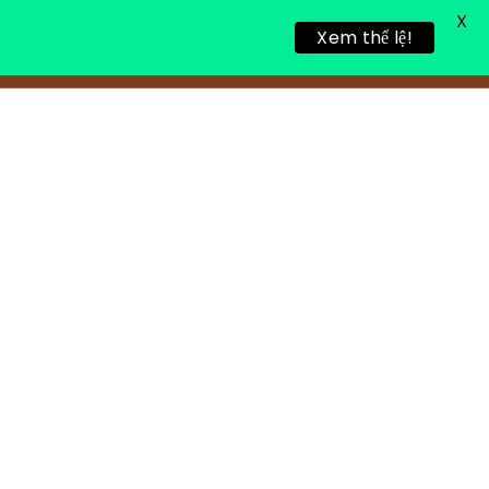
X
Xem thể lệ!
TIN TỨC
TUYỂN DỤNG
LIÊN HỆ