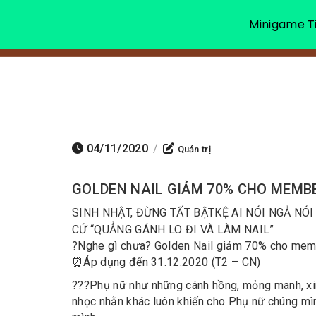
Minigame Ti
04/11/2020
/
Quản trị
GOLDEN NAIL GIẢM 70% CHO MEMBE
SINH NHẬT, ĐỪNG TẤT BẬT
KỆ AI NÓI NGẢ NÓI
CỨ “QUẲNG GÁNH LO ĐI VÀ LÀM NAIL”
?
Nghe gì chưa? Golden Nail giảm 70% cho membe
⏰
Áp dụng đến 31.12.2020 (T2 – CN)
?
?
?
Phụ nữ như những cánh hồng, mỏng manh, xinh
nhọc nhằn khác luôn khiến cho Phụ nữ chúng mì