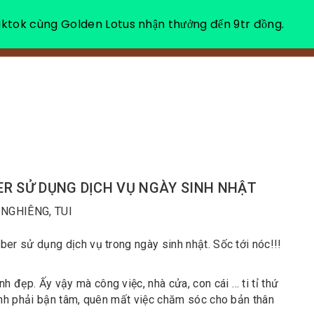
ktok cùng Golden Lotus nhận thưởng đến 9tr đồng.
VỀ CHÚNG TÔI
NGHỈ DƯỠNG THƯ GIÃN
R SỬ DỤNG DỊCH VỤ NGÀY SINH NHẬT
 NGHIÊNG, TUI
r sử dụng dịch vụ trong ngày sinh nhật. Sốc tới nóc!!!
 đẹp. Ấy vậy mà công việc, nhà cửa, con cái … ti tỉ thứ
nh phải bận tâm, quên mất việc chăm sóc cho bản thân