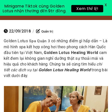
X
Minigame Tiktok cùng Golden
Xem thể lệ!
Lotus nhận thưởng đến 9tr đồng.
Toggle 
22/09/2018
/
Quản trị
Golden Lotus
có những điểm gì hấp dẫn – Là
Spa Quận 3
mô hình spa kết hợp xông hơi theo phong cách Hàn Quốc
đầu tiên tại Việt Nam,
Golden Lotus Healing World
cam
kết đem lại không gian nghỉ dưỡng thật sự thoải mái và
hiệu quả cho khách hàng. Chúng ta sẽ cùng tìm hiểu
chi
tiết các dịch vụ tại
Golden Lotus Healing World
trong bài
viết dưới đây.