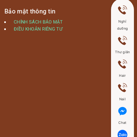
Bảo mật thông tin
Nghỉ
CHÍNH SÁCH BẢO MẬT
dưỡng
ĐIỀU KHOẢN RIÊNG TƯ
Thư giãn
Hair
Nail
Chat