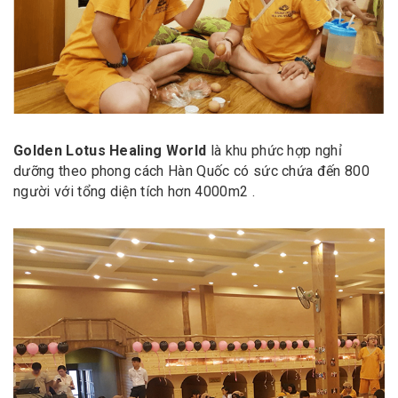
Golden Lotus Healing World
là khu phức hợp nghỉ
dưỡng theo phong cách Hàn Quốc có sức chứa đến 800
người với tổng diện tích hơn 4000m
2
.