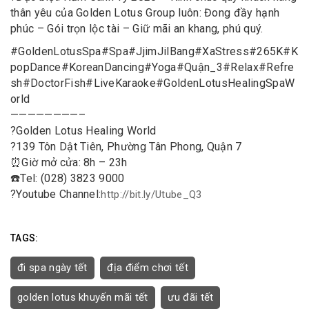
thân yêu của Golden Lotus Group luôn: Đong đầy hạnh
phúc – Gói trọn lộc tài – Giữ mãi an khang, phú quý.
#
GoldenLotusSpa
#
Spa
#
JjimJilBang
#
XaStress
#
265K
#
K
popDance
#
KoreanDancing
#
Yoga
#
Quận_3
#
Relax
#
Refre
sh
#
DoctorFish
#
LiveKaraoke
#
GoldenLotusHealingSpaW
orld
————————–
?
Golden Lotus Healing World
?
139 Tôn Dật Tiên, Phường Tân Phong, Quận 7
⏰
Giờ mở cửa: 8h – 23h
☎️
Tel: (028) 3823 9000
?
Youtube Channel:
http://bit.ly/Utube_Q3
TAGS:
đi spa ngày tết
địa điểm chơi tết
golden lotus khuyến mãi tết
ưu đãi tết