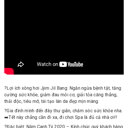
?
Lợi ích xông hơi Jjim Jil Bang: Ngăn ngừa bệnh tật, tăng
cường sức khỏe, giảm đau mỏi cơ, giải tỏa căng thẳng,
thải độc, tiêu mỡ, tái tạo làn da đẹp mịn màng.
?
Gia đình mình đến đây thư giãn, chăm sóc sức khỏe nha.
➡️
Tết này chẳng cần đi xa, đi chơi Spa là đủ cả nhà ơi!!
?
Đặc biệt: Năm Canh Tý 2020 – Kính chúc quý khách hàng