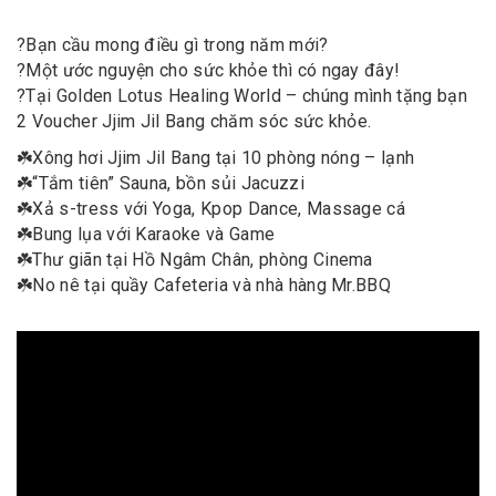
?
Bạn cầu mong điều gì trong năm mới?
?
Một ước nguyện cho sức khỏe thì có ngay đây!
?
Tại Golden Lotus Healing World – chúng mình tặng bạn
2 Voucher Jjim Jil Bang chăm sóc sức khỏe.
☘️
Xông hơi Jjim Jil Bang tại 10 phòng nóng – lạnh
☘️
“Tắm tiên” Sauna, bồn sủi Jacuzzi
☘️
Xả s-tress với Yoga, Kpop Dance, Massage cá
☘️
Bung lụa với Karaoke và Game
☘️
Thư giãn tại Hồ Ngâm Chân, phòng Cinema
☘️
No nê tại quầy Cafeteria và nhà hàng Mr.BBQ