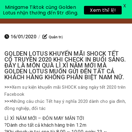
X
Minigame Tiktok cùng Golden
Xem thể lệ!
Lotus nhận thưởng đến 9tr đồng.
Toggle 
16/01/2020
/
Quản trị
GOLDEN LOTUS KHUYẾN MÃI SHOCK TẾT
CỔ TRUYỀN 2020 KHI CHECK IN BUỔI SÁNG.
ĐÂY LÀ MÓN QUÀ LÌ XÌ NĂM MỚI MÀ
GOLDEN LOTUS MUỐN GỬI ĐẾN TẤT CẢ
KHÁCH HÀNG KHÔNG PHÂN BIỆT NAM NỮ.
>>>
Xem sự kiện khuyến mãi SHOCK sáng ngày tết 2020 trên
Facebook
>>>
Những câu chúc Tết hay ý nghĩa 2020 dành cho gia đình,
đồng nghiệp, đối tác
LÌ XÌ NĂM MỚI – ĐÓN MAY MẮN TỚI
?
Dành cho tất cả khách hàng trên 1.2m
?
Khi check-in tại spa từ 8:00 ~ 10:00, ngày 23 ~