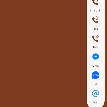
Thư giãn
Hair
Nail
Chat
Zalo
Mail