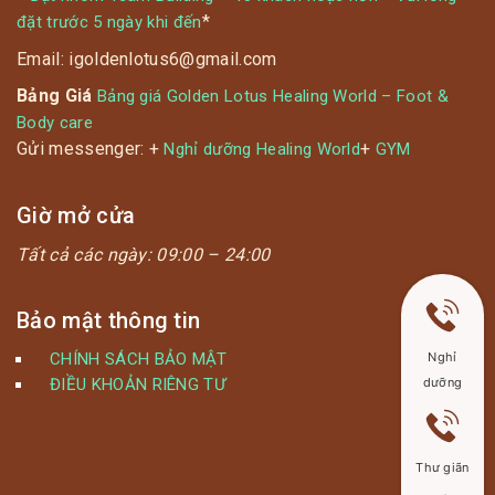
*
đặt trước 5 ngày khi đến
Email: igoldenlotus6@gmail.com
Bảng Giá
Bảng giá Golden Lotus Healing World – Foot &
Body care
Gửi messenger: +
+
Nghỉ dưỡng Healing World
GYM
Giờ mở cửa
Tất cả các ngày:
09:00 – 24:00
Bảo mật thông tin
CHÍNH SÁCH BẢO MẬT
Nghỉ
ĐIỀU KHOẢN RIÊNG TƯ
dưỡng
Thư giãn