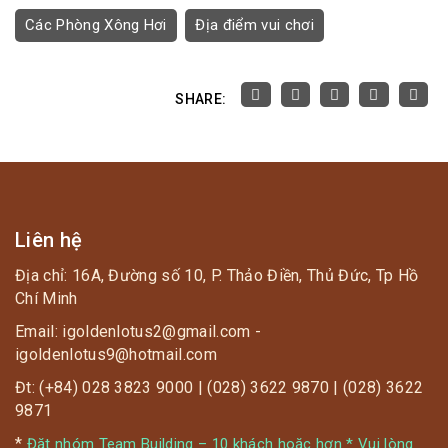
Các Phòng Xông Hơi
Địa điểm vui chơi
SHARE:
Liên hệ
Địa chỉ: 16A, Đường số 10, P. Thảo Điền, Thủ Đức, Tp Hồ
Chí Minh
Email: igoldenlotus2@gmail.com -
igoldenlotus9@hotmail.com
Đt: (+84) 028 3823 9000 | (028) 3622 9870 | (028) 3622
9871
*
Đặt nhóm Team Building – 10 khách hoặc hơn * Vui lòng