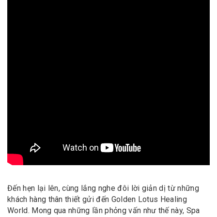
Đến hẹn lại lên, cùng lắng nghe đôi lời giản dị từ những
khách hàng thân thiết gửi đến Golden Lotus Healing
World. Mong qua những lần phỏng vấn như thế này, Spa