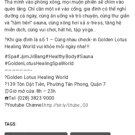
Thả mình vào phòng xông, mọi muộn phiền sẽ chìm vào
quên lãng. Chỉ cần một vé vào cổng, gia đình có thể nghỉ
dưỡng cả ngày, cùng ăn uống và trò chuyện, cùng thư giãn
và “tắm tiên” sauna, cùng xông hơi xả s-tress, tăng hệ
miễn dịch, cùng vui chơi, hát hò, tập yoga…
?
Khi gia đình là số 1 – Cùng nhau check-in Golden Lotus
Healing World vui khỏe mỗi ngày nha!!!
#
Spa
#
JjimJilBang
#
HealthyBody
#
Sauna
#
GoldenLotusHealingSpaWorld
———————-
?
Golden Lotus Healing World
?
139 Tôn Dật Tiên, Phường Tân Phong, Quận 7
⏰
Giờ mở cửa: 8h – 23h
☎️
Tel: (028) 3823 9000
?
Youtube Channel:
http://bit.ly/Utube_Q3
TAGS: