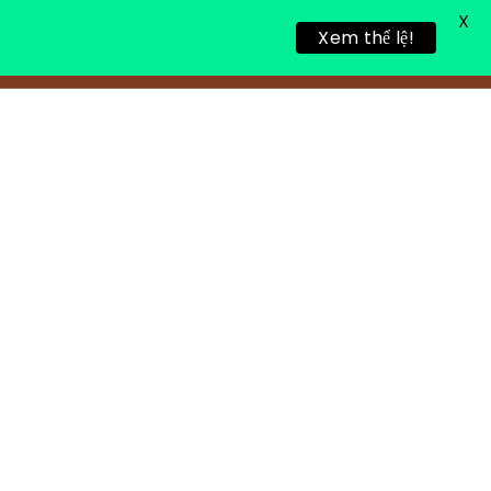
X
Xem thể lệ!
TIN TỨC
TUYỂN DỤNG
LIÊN HỆ