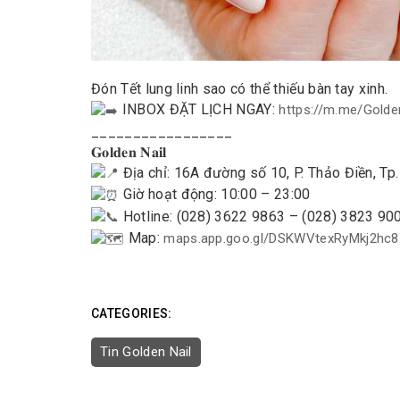
Đón Tết lung linh sao có thể thiếu bàn tay xinh.
INBOX ĐẶT LỊCH NGAY:
https://m.me/Golde
_________________
𝐆𝐨𝐥𝐝𝐞𝐧 𝐍𝐚𝐢𝐥
Địa chỉ: 16A đường số 10, P. Thảo Điền, Tp. 
Giờ hoạt động: 10:00 – 23:00
Hotline: (028) 3622 9863 – (028) 3823 90
Map:
maps.app.goo.gl/DSKWVtexRyMkj2hc8
CATEGORIES:
Tin Golden Nail