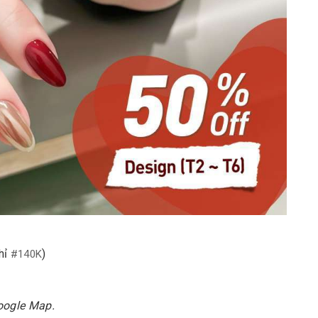
hỉ
)
#140K
oogle Map.