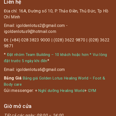
Liên hệ
Địa chỉ: 16A, Đường số 10, P. Thảo Điền, Thủ Đức, Tp Hồ
Chí Minh
Email: igoldenlotus2@gmail.com -
igoldenlotus9@hotmail.com
Đt: (+84) 028 3823 9000 | (028) 3622 9870 | (028) 3622
9871
*
Đặt nhóm Team Building – 10 khách hoặc hơn * Vui lòng
*
đặt trước 5 ngày khi đến
Email: igoldenlotus6@gmail.com
Bảng Giá
Bảng giá Golden Lotus Healing World – Foot &
Body care
Gửi messenger: +
+
Nghỉ dưỡng Healing World
GYM
Giờ mở cửa
Tất cả các ngày:
09:00 – 24:00