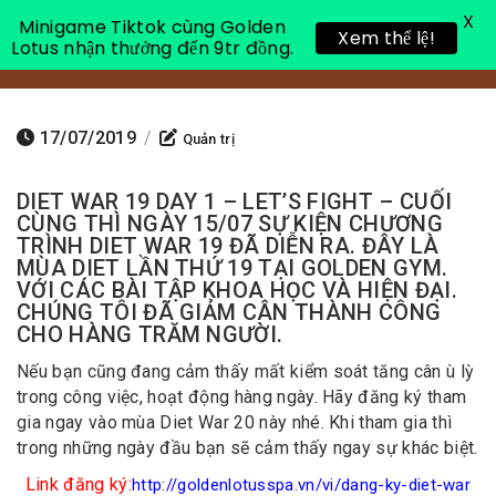
X
Minigame Tiktok cùng Golden
Xem thể lệ!
Lotus nhận thưởng đến 9tr đồng.
Toggle 
17/07/2019
/
Quản trị
DIET WAR 19 DAY 1 – LET’S FIGHT – CUỐI
CÙNG THÌ NGÀY 15/07 SỰ KIỆN CHƯƠNG
TRÌNH DIET WAR 19 ĐÃ DIỄN RA. ĐÂY LÀ
MÙA DIET LẦN THỨ 19 TẠI GOLDEN GYM.
VỚI CÁC BÀI TẬP KHOA HỌC VÀ HIỆN ĐẠI.
CHÚNG TÔI ĐÃ GIẢM CÂN THÀNH CÔNG
CHO HÀNG TRĂM NGƯỜI.
Nếu bạn cũng đang cảm thấy mất kiểm soát tăng cân ù lỳ
trong công việc, hoạt động hàng ngày. Hãy đăng ký tham
gia ngay vào mùa Diet War 20 này nhé. Khi tham gia thì
trong những ngày đầu bạn sẽ cảm thấy ngay sự khác biệt.
Link đăng ký:
http://goldenlotusspa.vn/vi/dang-ky-diet-war