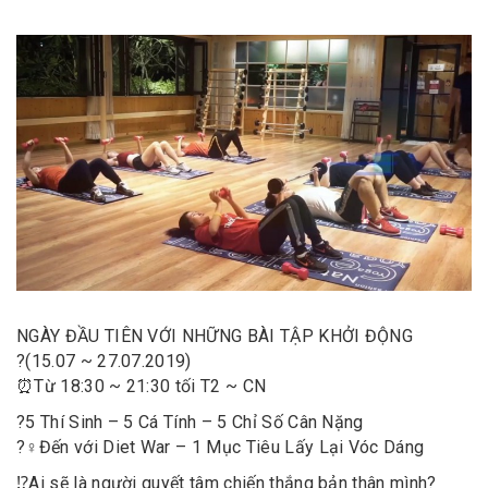
NGÀY ĐẦU TIÊN VỚI NHỮNG BÀI TẬP KHỞI ĐỘNG
?
(15.07 ~ 27.07.2019)
⏰
Từ 18:30 ~ 21:30 tối T2 ~ CN
?
5 Thí Sinh – 5 Cá Tính – 5 Chỉ Số Cân Nặng
?️‍♀️
Đến với Diet War – 1 Mục Tiêu Lấy Lại Vóc Dáng
⁉️
Ai sẽ là người quyết tâm chiến thắng bản thân mình?