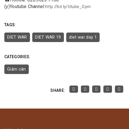
(y)
Youtube Channel:
http://bit.ly/Utube_Gym
TAGS:
DIET WAR
DIET WAR 19
diet war day 1
CATEGORIES:
Giảm cân
SHARE: