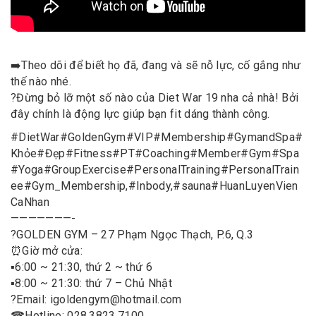
➡️
Theo dõi để biết họ đã, đang và sẽ nỗ lực, cố gắng như
thế nào nhé.
?
Đừng bỏ lỡ một số nào của Diet War 19 nha cả nhà! Bởi
đây chính là động lực giúp bạn fit dáng thành công.
#
DietWar
#
GoldenGym
#
VIP
#
Membership
#
GymandSpa
#
Khỏe
#
Đẹp
#
Fitness
#
PT
#
Coaching
#
Member
#
Gym
#
Spa
#
Yoga
#
GroupExercise
#
PersonalTraining
#
PersonalTrain
ee
#
Gym_Membership
,
#
Inbody
,
#
sauna
#
HuanLuyenVien
CaNhan
———————-
?
GOLDEN GYM – 27 Phạm Ngọc Thạch, P.6, Q.3
⏰
Giờ mở cửa:
▪️
6:00 ~ 21:30, thứ 2 ~ thứ 6
▪️
8:00 ~ 21:30: thứ 7 – Chủ Nhật
?
Email: igoldengym@hotmail.com
☎
Hotline: 028.3823.7100