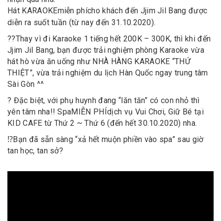
Hát KARAOKE
miễn phí
cho khách đến Jjim Jil Bang được
diễn ra suốt tuần (từ nay đến 31.10.2020).
?
?
Thay vì đi Karaoke 1 tiếng hết 200K – 300K, thì khi đến
Jjim Jil Bang, bạn được trải nghiệm phòng Karaoke vừa
hát hò vừa ăn uống như NHÀ HÀNG KARAOKE “THỨ
THIỆT”, vừa trải nghiệm du lịch Hàn Quốc ngay trung tâm
Sài Gòn ^^
?
Đặc biệt, với phụ huynh đang “lăn tăn” có con nhỏ thì
yên tâm nha!! Spa
MIỄN PHÍ
dịch vụ Vui Chơi, Giữ Bé tại
KID CAFE từ Thứ 2 ~ Thứ 6 (đến hết 30.10.2020) nha.
⁉️
Bạn đã sẵn sàng “xả hết muộn phiền vào spa” sau giờ
tan học, tan sở?