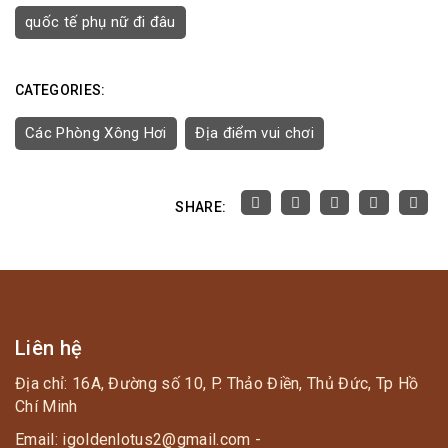
quốc tế phụ nữ đi đâu
CATEGORIES:
Các Phòng Xông Hơi
Địa điểm vui chơi
SHARE:
Liên hệ
Địa chỉ: 16A, Đường số 10, P. Thảo Điền, Thủ Đức, Tp Hồ
Chí Minh
Email: igoldenlotus2@gmail.com -