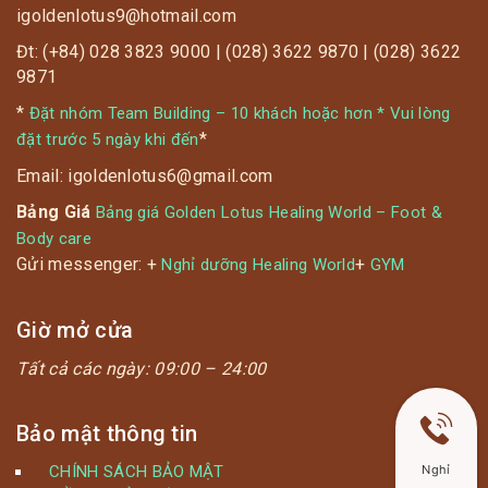
igoldenlotus9@hotmail.com
Đt: (+84) 028 3823 9000 | (028) 3622 9870 | (028) 3622
9871
*
Đặt nhóm Team Building – 10 khách hoặc hơn * Vui lòng
*
đặt trước 5 ngày khi đến
Email: igoldenlotus6@gmail.com
Bảng Giá
Bảng giá Golden Lotus Healing World – Foot &
Body care
Gửi messenger: +
+
Nghỉ dưỡng Healing World
GYM
Giờ mở cửa
Tất cả các ngày:
09:00 – 24:00
Bảo mật thông tin
CHÍNH SÁCH BẢO MẬT
Nghỉ