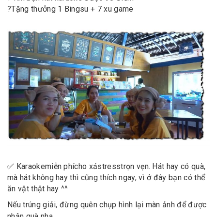
?
Tặng thưởng 1 Bingsu + 7 xu game
✅
Karaoke
miễn phí
cho xả
stress
trọn vẹn. Hát hay có quà,
mà hát không hay thì cũng thích ngay, vì ở đây bạn có thể
ăn vặt thật hay ^^
Nếu trúng giải, đừng quên chụp hình lại màn ảnh để được
nhận quà nha.