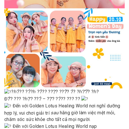
?ℎ?́?? ??̀?ℎ ??̀?? ???̣̂? ???̂̀? ?́? ?ℎ?̛?̛́? ?ℎ?
Đ?̂́? ??? ?ℎ?̣̂? ???̀ – ??̣̂? ??̀?? ??? ??
Đến với Golden Lotus Healing World nơi nghỉ dưỡng
hợp lý, vui chơi giải trí
sau
hằng giờ làm việc mệt mỏi,
chăm sóc sức khỏe cho tất cả mọi người.
Đến với Golden Lotus Healing World nạp