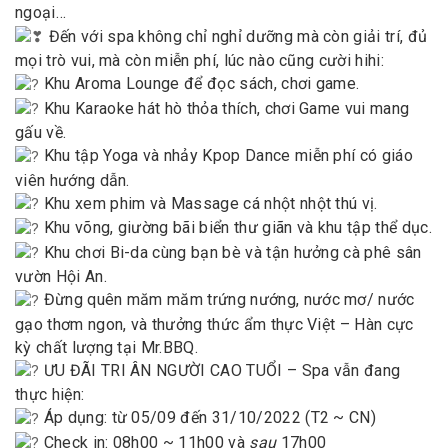
ngoại…
Đến với spa không chỉ nghỉ dưỡng mà còn giải trí, đủ
mọi trò vui, mà còn miễn phí, lúc nào cũng cười hihi:
Khu Aroma Lounge để đọc sách, chơi game.
Khu Karaoke hát hò thỏa thích, chơi Game vui mang
gấu về.
Khu tập Yoga và nhảy Kpop Dance miễn phí có giáo
viên hướng dẫn.
Khu xem phim và Massage cá nhột nhột thú vị.
Khu võng, giường bãi biển thư giãn và khu tập thể dục.
Khu chơi Bi-da cùng bạn bè và tận hưởng cà phê sân
vườn Hội An.
Đừng quên măm măm trứng nướng, nước mơ/ nước
gạo thơm ngon, và thưởng thức ẩm thực Việt – Hàn cực
kỳ chất lượng tại Mr.BBQ.
ƯU ĐÃI TRI ÂN NGƯỜI CAO TUỔI – Spa vẫn đang
thực hiện:
Áp dụng: từ 05/09 đến 31/10/2022 (T2 ~ CN)
Check in: 08h00 ~ 11h00 và
sau
17h00