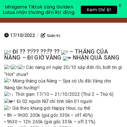
X
Minigame Tiktok cùng Golden
Xem thể lệ!
Lotus nhận thưởng đến 9tr đồng.
Toggle 
17/10/2022
/
Quản trị
ĐI ?? ??́?? ???̂̀? ??
– THÁNG CỦA
NÀNG – ĐI GIỜ VÀNG
NHẬN QUÀ SANG
Các nàng ơi! ngày 20/10 sắp đến rồi, biết tin gì
“Hot” chưa?
Mừng tháng của Nàng – Spa có Ưu đãi Vàng cho
Nàng tận hưởng!!
Thời gian: 17/10 ~ 21/10/2022 (Thứ 2 ~ Thứ 6)
Đi 02 người NỮ chỉ tính tiền 01 người
Giá theo khung giờ Happy Hour, cụ thể:
• 8h ~ 9h30: 200k (giá gốc 335k – off 40%)
• 9h30 ~ 12h: 265k (giá gốc 335k – off 21%)