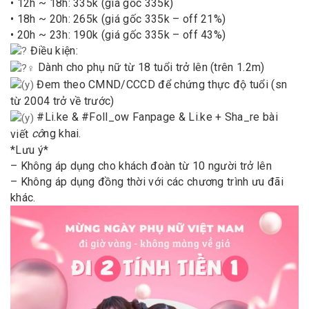
• 12h ~ 18h: 335k (giá gốc 335k)
• 18h ~ 20h: 265k (giá gốc 335k – off 21%)
• 20h ~ 23h: 190k (giá gốc 335k – off 43%)
Điều kiện:
Dành cho phụ nữ từ 18 tuổi trở lên (trên 1.2m)
Đem theo CMND/CCCD để chứng thực độ tuổi (sn
từ 2004 trở về trước)
#Li.ke & #Foll_ow Fanpage & Li.ke + Sha_re bài
viết
cô
ng khai.
*Lưu ý*
– Không áp dụng cho khách đoàn từ 10 người trở lên
– Không áp dụng đồng thời với các chương trình ưu đãi
khác.