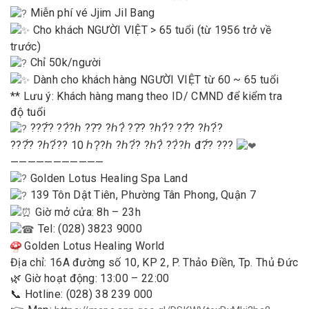
Miễn phí vé Jjim Jil Bang
Cho khách NGƯỜI VIỆT > 65 tuổi (từ 1956 trở về
trước)
Chỉ 50k/người
Dành cho khách hàng NGƯỜI VIỆT từ 60 ~ 65 tuổi
** Lưu ý: Khách hàng mang theo ID/ CMND để kiểm tra
độ tuổi
???̂́? ??̀?ℎ ??̂? ?ℎ?̀ ??̂? ?ℎ?̀? ??̂̀? ?ℎ?́?
???̂́? ?ℎ?́?? 10 ℎ?̣?ℎ ?ℎ?́? ?ℎ?̀ ??̀?ℎ đ?̂́? ???
———————————
Golden Lotus Healing Spa Land
139 Tôn Dật Tiên, Phường Tân Phong, Quận 7
Giờ mở cửa: 8h – 23h
Tel: (028) 3823 9000
Golden Lotus Healing World
Địa chỉ: 16A đường số 10, KP 2, P. Thảo Điền, Tp. Thủ Đức
🌿 Giờ hoạt động: 13:00 – 22:00
📞 Hotline: (028) 38 239 000