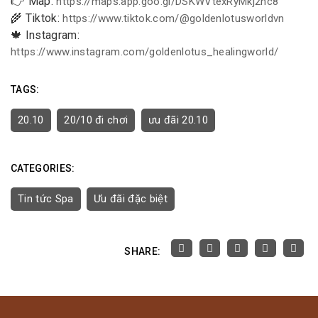
👉 Map:
https://maps.app.goo.gl/DSKWVtexRyMkj2hc8
🌾 Tiktok:
https://www.tiktok.com/@goldenlotusworldvn
🍁 Instagram:
https://www.instagram.com/goldenlotus_healingworld/
TAGS:
20.10
20/10 đi chơi
ưu đãi 20.10
CATEGORIES:
Tin tức Spa
Ưu đãi đặc biệt
SHARE: