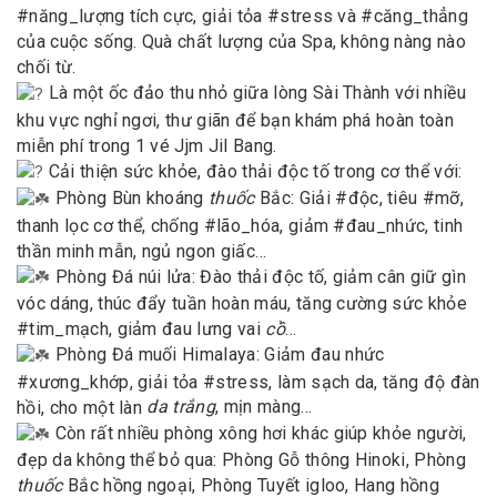
#năng_lượng tích cực, giải tỏa #stress và #căng_thẳng
của cuộc sống. Quà chất lượng của Spa, không nàng nào
chối từ.
Là một ốc đảo thu nhỏ giữa lòng Sài Thành với nhiều
khu vực nghỉ ngơi, thư giãn để bạn khám phá hoàn toàn
miễn phí trong 1 vé Jjm Jil Bang.
Cải thiện sức khỏe, đào thải độc tố trong cơ thể với:
Phòng Bùn khoáng
thuốc
Bắc: Giải #độc, tiêu #mỡ,
thanh lọc cơ thể, chống #lão_hóa, giảm #đau_nhức, tinh
thần minh mẫn, ngủ ngon giấc…
Phòng Đá núi lửa: Đào thải độc tố, giảm cân giữ gìn
vóc dáng, thúc đẩy tuần hoàn máu, tăng cường sức khỏe
#tim_mạch, giảm đau lưng vai
cô
̉…
Phòng Đá muối Himalaya: Giảm đau nhức
#xương_khớp, giải tỏa #stress, làm sạch da, tăng độ đàn
hồi, cho một làn
da trắng
, mịn màng…
Còn rất nhiều phòng xông hơi khác giúp khỏe người,
đẹp da không thể bỏ qua: Phòng Gỗ thông Hinoki, Phòng
thuốc
Bắc hồng ngoại, Phòng Tuyết igloo, Hang hồng