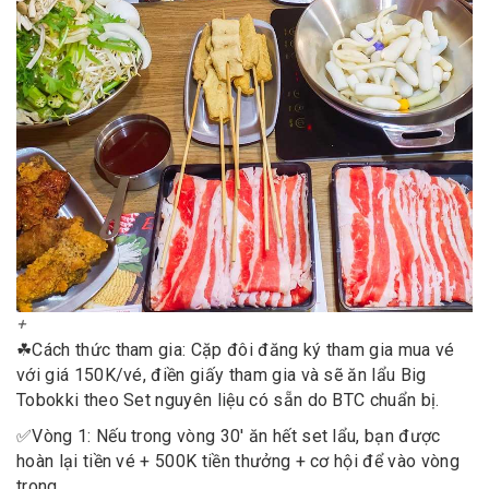
☘
Cách thức tham gia: Cặp đôi đăng ký tham gia mua vé
với giá 150K/vé, điền giấy tham gia và sẽ ăn lẩu Big
Tobokki theo Set nguyên liệu có sẵn do BTC chuẩn bị.
✅
Vòng 1: Nếu trong vòng 30′ ăn hết set lẩu, bạn được
hoàn lại tiền vé + 500K tiền thưởng + cơ hội để vào vòng
trong.