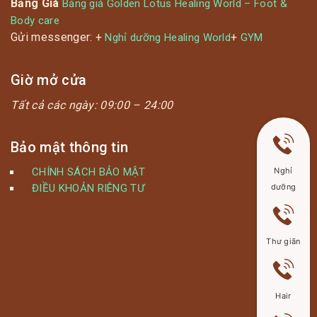
Bảng Giá
Bảng giá Golden Lotus Healing World – Foot &
Body care
Gửi messenger: +
+
Nghỉ dưỡng Healing World
GYM
Giờ mở cửa
Tất cả các ngày:
09:00 – 24:00
Bảo mật thông tin
CHÍNH SÁCH BẢO MẬT
Nghỉ
ĐIỀU KHOẢN RIÊNG TƯ
dưỡng
Thư giãn
Hair