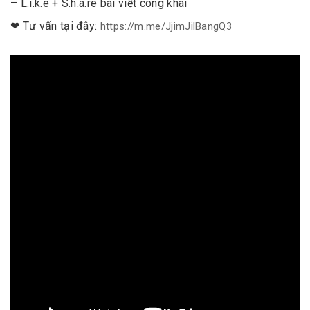
– L.i.k.e + S.h.a.re bài viết công khai
❤ Tư vấn tại đây:
https://m.me/JjimJilBangQ3