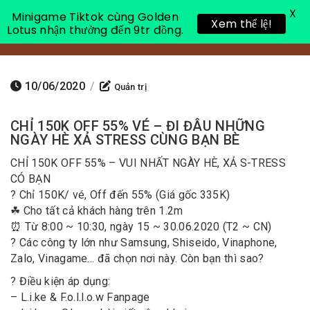
X
Minigame Tiktok cùng Golden
Xem thể lệ!
Lotus nhận thưởng đến 9tr đồng.
Toggle 
10/06/2020
/
Quản trị
CHỈ 150K OFF 55% VÉ – ĐI ĐÂU NHỮNG
NGÀY HÈ XẢ STRESS CÙNG BẠN BÈ
CHỈ 150K OFF 55% – VUI NHẤT NGÀY HÈ, XẢ S-TRESS
CÓ BẠN
? Chỉ 150K/ vé, Off đến 55% (Giá gốc 335K)
☘ Cho tất cả khách hàng trên 1.2m
⏰ Từ 8:00 ~ 10:30, ngày 15 ~ 30.06.2020 (T2 ~ CN)
️? Các công ty lớn như Samsung, Shiseido, Vinaphone,
Zalo, Vinagame… đã chọn nơi này. Còn bạn thì sao?
? Điều kiện áp dụng:
– L.i.ke & F.o.l.l.o.w Fanpage