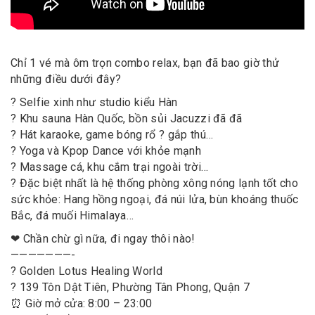
Chỉ 1 vé mà ôm trọn combo relax, bạn đã bao giờ thử
những điều dưới đây?
? Selfie xinh như studio kiểu Hàn
? Khu sauna Hàn Quốc, bồn sủi Jacuzzi đã đã
? Hát karaoke, game bóng rổ ️? gắp thú…
? Yoga và Kpop Dance với khỏe mạnh
? Massage cá, khu cắm trại ngoài trời…
? Đặc biệt nhất là hệ thống phòng xông nóng lạnh tốt cho
sức khỏe: Hang hồng ngoại, đá núi lửa, bùn khoáng thuốc
Bắc, đá muối Himalaya…
❤ Chần chừ gì nữa, đi ngay thôi nào!
———————-
? Golden Lotus Healing World
? 139 Tôn Dật Tiên, Phường Tân Phong, Quận 7
⏰ Giờ mở cửa: 8:00 – 23:00