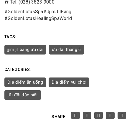
☎️ Tel: (028) 3823 9000
#
GoldenLotusSpa
#
JjimJilBang
#
GoldenLotusHealingSpaWorld
TAGS:
jjim jil bang ưu đãi
ưu đãi tháng 6
CATEGORIES:
Địa điểm ăn uống
Địa điểm vui chơi
Ưu đãi đặc biệt
SHARE: