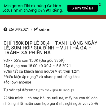
X
Minigame Tiktok cùng Golden
Xem thể lệ!
Lotus nhận thưởng đến 9tr đồng.
Toggle 
26/04/2021
/
Quản trị
CHỈ 150K DỊP LỄ 30.4 – TẬN HƯỞNG NGÀY
LỄ, SUM HỌP GIA ĐÌNH – VUI THẢ GA –
TRÁNH XA PHIỀN HÀ
?
OFF 55% còn 150K (Giá gốc 335K)
?
Áp dụng sau 18:00, từ 30.4 ~ 5.5.2021
?
Cho tất cả khách hàng người Việt, trên 1.2m
?
Điều kiện áp dụng
?
và share post công khai
+
follow
Fanpage
Tư vấn tại đây:
https://m.me/JjimJilBangQ3
?
?
Nhà mình – có ông bà lớn tuổi nè, mấy bé con thì còn
nhỏ, nghỉ lễ muốn sum họp gia đình, nghỉ ngơi, vui vẻ. Đi