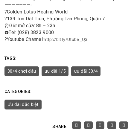
———————-
?
Golden Lotus Healing World
?
139 Tôn Dật Tiên, Phường Tân Phong, Quận 7
⏰
Giờ mở cửa: 8h – 23h
☎️
Tel: (028) 3823 9000
?
Youtube Channel:
http://bit.ly/Utube_Q3
TAGS:
30/4 chơi đâu
ưu đãi 1/5
ưu đãi 30/4
CATEGORIES:
Ưu đãi đặc biệt
SHARE: