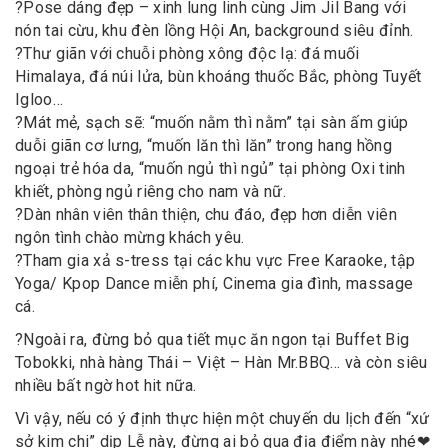
?
Pose dáng đẹp – xinh lung linh cùng Jim Jil Bang với
nón tai cừu, khu đèn lồng Hội An, background siêu đỉnh.
?
Thư giãn với chuỗi phòng xông độc lạ: đá muối
Himalaya, đá núi lửa, bùn khoáng thuốc Bắc, phòng Tuyết
Igloo…
?
Mát mẻ, sạch sẽ: “muốn nằm thì nằm” tại sàn ấm giúp
duỗi giãn cơ lưng, “muốn lăn thì lăn” trong hang hồng
ngoại trẻ hóa da, “muốn ngủ thì ngủ” tại phòng Oxi tinh
khiết, phòng ngủ riêng cho nam và nữ.
?
Dàn nhân viên thân thiện, chu đáo, đẹp hơn diễn viên
ngôn tình chào mừng khách yêu.
?
Tham gia xả s-tress tại các khu vực Free Karaoke, tập
Yoga/ Kpop Dance miễn phí, Cinema gia đình, massage
cá.
?
Ngoài ra, đừng bỏ qua tiết mục ăn ngon tại Buffet Big
Tobokki, nhà hàng Thái – Việt – Hàn Mr.BBQ… và còn siêu
nhiều bất ngờ hot hit nữa.
Vì vậy, nếu có ý định thực hiện một chuyến du lịch đến “xứ
sở kim chi” dịp Lễ này, đừng ai bỏ qua địa điểm này nhé
❤