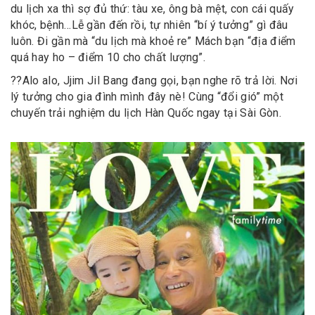
du lịch xa thì sợ đủ thứ: tàu xe, ông bà mệt, con cái quấy
khóc, bệnh…Lễ gần đến rồi, tự nhiên “bí ý tưởng” gì đâu
luôn. Đi gần mà “du lịch mà khoẻ re” Mách bạn “địa điểm
quá hay ho – điểm 10 cho chất lượng”.
?
?
Alo alo, Jjim Jil Bang đang gọi, bạn nghe rõ trả lời. Nơi
lý tưởng cho gia đình mình đây nè! Cùng “đổi gió” một
chuyến trải nghiệm du lịch Hàn Quốc ngay tại Sài Gòn.