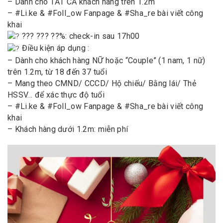
– Dành cho TẤT CẢ khách hàng trên 1.2m
– #Li.ke & #Foll_ow Fanpage & #Sha_re bài viết công
khai
??? ??? ??%: check-in sau 17h00
Điều kiện áp dụng :
– Dành cho khách hàng NỮ hoặc “Couple” (1 nam, 1 nữ)
trên 1.2m, từ 18 đến 37 tuổi
– Mang theo CMND/ CCCD/ Hộ chiếu/ Bằng lái/ Thẻ
HSSV… để xác thực độ tuổi
– #Li.ke & #Foll_ow Fanpage & #Sha_re bài viết công
khai
– Khách hàng dưới 1.2m: miễn phí