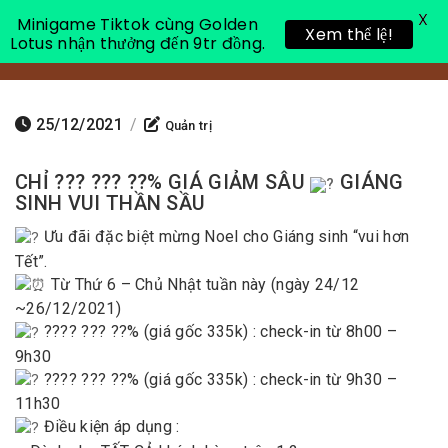
X
Minigame Tiktok cùng Golden
Xem thể lệ!
Lotus nhận thưởng đến 9tr đồng.
Toggle 
25/12/2021
/
Quản trị
CHỈ ??? ??? ??% GIÁ GIẢM SÂU
GIÁNG
SINH VUI THẦN SẦU
Ưu đãi đặc biệt mừng Noel cho Giáng sinh “vui hơn
Tết”.
Từ Thứ 6 – Chủ Nhật tuần này (ngày 24/12
~26/12/2021)
???? ??? ??% (giá gốc 335k) : check-in từ 8h00 –
9h30
???? ??? ??% (giá gốc 335k) : check-in từ 9h30 –
11h30
Điều kiện áp dụng :