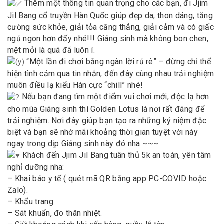
Thêm một thông tin quan trọng cho các bạn, đi Jjim
Jil Bang cổ truyền Hàn Quốc giúp đẹp da, thon dáng, tăng
cường sức khỏe, giải tỏa căng thẳng, giải cảm và có giấc
ngủ ngon hơn đấy nhé!!! Giáng sinh mà không bon chen,
mệt mỏi là quá đã luôn í.
“Một lần đi chơi bằng ngàn lời rủ rê” – đừng chỉ thể
hiện tình cảm qua tin nhắn, đến đây cùng nhau trải nghiệm
muôn điều lạ kiểu Hàn cực “chill” nhé!
Nếu bạn đang tìm một điểm vui chơi mới, độc lạ hơn
cho mùa Giáng sinh thì Golden Lotus là nơi rất đáng để
trải nghiệm. Nơi đây giúp bạn tạo ra những kỷ niệm đặc
biệt và bạn sẽ nhớ mãi khoảng thời gian tuyệt vời này
ngay trong dịp Giáng sinh này đó nha ~~~
Khách đến Jjim Jil Bang tuân thủ 5k an toàn, yên tâm
nghỉ dưỡng nha:
– Khai báo y tế ( quét mã QR bằng app PC-COVID hoặc
Zalo).
– Khẩu trang.
– Sát khuẩn, đo thân nhiệt.