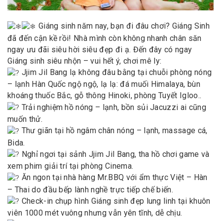
Giáng sinh năm nay, bạn đi đâu chơi? Giáng Sinh
đã đến cận kề rồi! Nhà mình còn không nhanh chân săn
ngay ưu đãi siêu hời siêu đẹp đi ạ. Đến đây có ngay
Giáng sinh siêu nhộn – vui hết ý, chơi mê ly:
Jjim Jil Bang lạ không đâu bằng tại chuỗi phòng nóng
– lạnh Hàn Quốc ngộ ngộ, lạ lạ: đá muối Himalaya, bùn
khoáng thuốc Bắc, gỗ thông Hinoki, phòng Tuyết Igloo..
Trải nghiệm hồ nóng – lạnh, bồn sủi Jacuzzi ai cũng
muốn thử.
Thư giãn tại hồ ngâm chân nóng – lạnh, massage cá,
Bida.
Nghỉ ngơi tại sảnh Jjim Jil Bang, tha hồ chơi game và
xem phim giải trí tại phòng Cinema.
Ăn ngon tại nhà hàng Mr.BBQ với ẩm thực Việt – Hàn
– Thai do đầu bếp lành nghề trực tiếp chế biến.
Check-in chụp hình Giáng sinh đẹp lung linh tại khuôn
viên 1000 mét vuông nhưng vẫn yên tĩnh, dễ chịu.