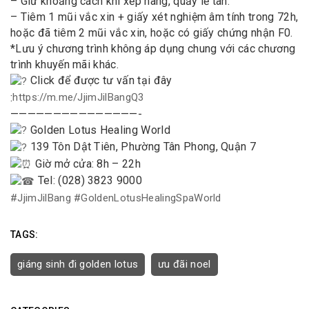
– Giữ khoảng cách khi xếp hàng, quầy lễ tân.
– Tiêm 1 mũi vắc xin + giấy xét nghiệm âm tính trong 72h,
hoặc đã tiêm 2 mũi vắc xin, hoặc có giấy chứng nhận F0.
*Lưu ý chương trình không áp dụng chung với các chương
trình khuyến mãi khác.
Click để được tư vấn tại đây
:
https://m.me/JjimJilBangQ3
———————————————-
Golden Lotus Healing World
139 Tôn Dật Tiên, Phường Tân Phong, Quận 7
Giờ mở cửa: 8h – 22h
Tel: (028) 3823 9000
#JjimJilBang
#GoldenLotusHealingSpaWorld
TAGS:
giáng sinh đi golden lotus
ưu đãi noel