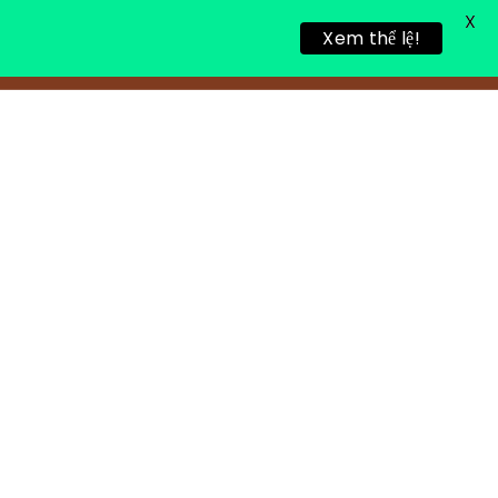
X
Xem thể lệ!
TIN TỨC
TUYỂN DỤNG
LIÊN HỆ