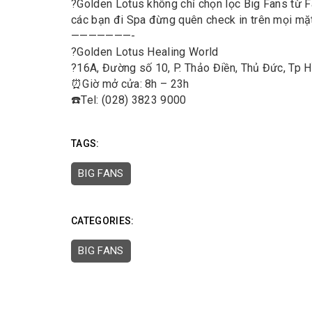
?
Golden Lotus không chỉ chọn lọc Big Fans từ F
các bạn đi Spa đừng quên check in trên mọi mặ
———————-
?
Golden Lotus Healing World
?
16A, Đường số 10, P. Thảo Điền, Thủ Đức, Tp 
⏰
Giờ mở cửa: 8h – 23h
☎️
Tel: (028) 3823 9000
TAGS:
BIG FANS
CATEGORIES:
BIG FANS