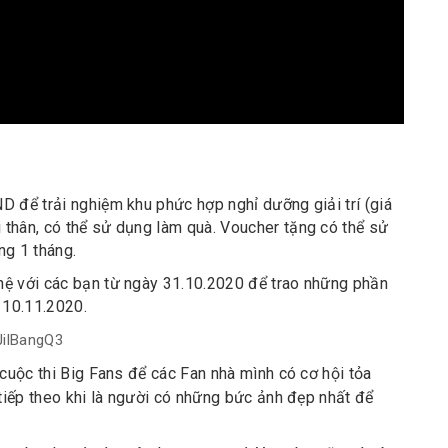
D để trải nghiệm khu phức hợp nghỉ dưỡng giải trí (giá
thân, có thể sử dụng làm quà. Voucher tặng có thể sử
ng 1 tháng.
hệ với các bạn từ ngày 31.10.2020 để trao những phần
 10.11.2020.
JilBangQ3
 cuộc thi Big Fans để các Fan nhà mình có cơ hội tỏa
 tiếp theo khi là người có những bức ảnh đẹp nhất để