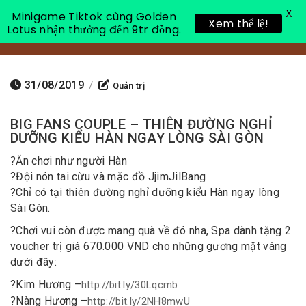
X
Minigame Tiktok cùng Golden
Xem thể lệ!
Lotus nhận thưởng đến 9tr đồng.
Toggle 
31/08/2019
/
Quản trị
BIG FANS COUPLE – THIÊN ĐƯỜNG NGHỈ
DƯỠNG KIỂU HÀN NGAY LÒNG SÀI GÒN
?
Ăn chơi như người Hàn
?
Đội nón tai cừu và mặc đồ JjimJilBang
?
Chỉ có tại thiên đường nghỉ dưỡng kiểu Hàn ngay lòng
Sài Gòn.
?
Chơi vui còn được mang quà về đó nha, Spa dành tặng 2
voucher trị giá 670.000 VND cho những gương mặt vàng
dưới đây:
?
Kim Hương –
http://bit.ly/30Lqcmb
?
Nàng Hương –
http://bit.ly/2NH8mwU