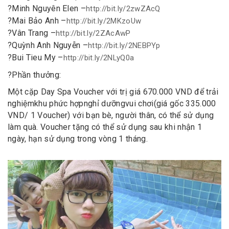
?
Minh Nguyên Elen –
http://bit.ly/2zwZAcQ
?
Mai Bảo Anh –
http://bit.ly/2MKzoUw
?
Vân Trang –
http://bit.ly/2ZAcAwP
?
Quỳnh Anh Nguyễn –
http://bit.ly/2NEBPYp
?
Bui Tieu My –
http://bit.ly/2NLyQ0a
?
Phần thưởng:
Một cặp Day Spa Voucher với trị giá 670.000 VND để trải
nghiệm
khu phức hợp
nghỉ dưỡng
vui chơi
(giá gốc 335.000
VND/ 1 Voucher) với bạn bè, người thân, có thể sử dụng
làm quà. Voucher tặng có thể sử dụng sau khi nhận 1
ngày, hạn sử dụng trong vòng 1 tháng.