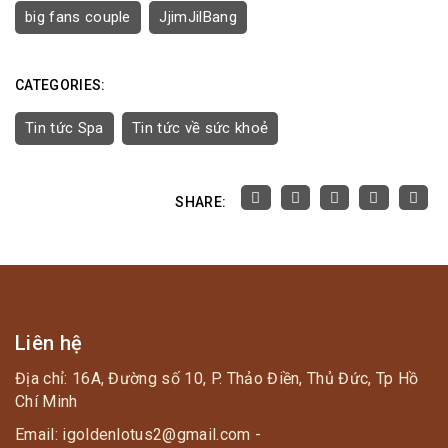
big fans couple
JjimJilBang
CATEGORIES:
Tin tức Spa
Tin tức về sức khoẻ
SHARE:
Liên hệ
Địa chỉ: 16A, Đường số 10, P. Thảo Điền, Thủ Đức, Tp Hồ
Chí Minh
Email: igoldenlotus2@gmail.com -