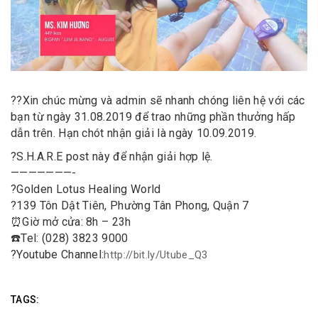
?
?
Xin chúc mừng và admin sẽ nhanh chóng liên hệ với các
bạn từ ngày 31.08.2019 để trao những phần thưởng hấp
dẫn trên. Hạn chót nhận giải là ngày 10.09.2019.
?
S.H.A.R.E post này để nhận giải hợp lệ.
———————-
?
Golden Lotus Healing World
?
139 Tôn Dật Tiên, Phường Tân Phong, Quận 7
⏰
Giờ mở cửa: 8h – 23h
☎️
Tel: (028) 3823 9000
?
Youtube Channel:
http://bit.ly/Utube_Q3
TAGS: