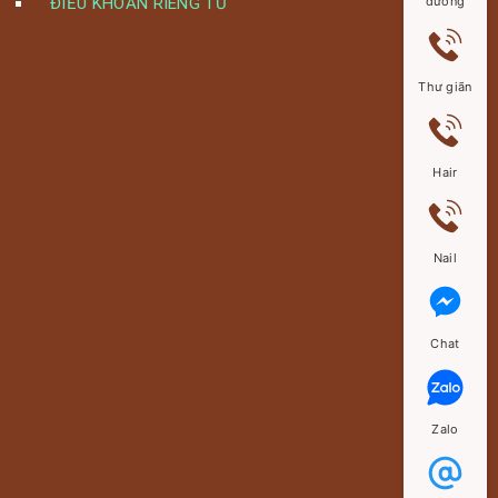
ĐIỀU KHOẢN RIÊNG TƯ
dưỡng
Thư giãn
Hair
Nail
Chat
Zalo