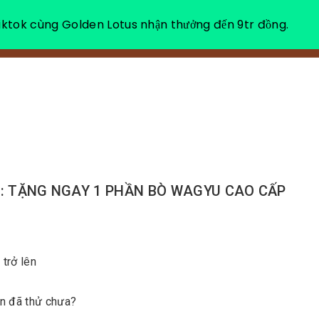
ktok cùng Golden Lotus nhận thưởng đến 9tr đồng.
VỀ CHÚNG TÔI
NGHỈ DƯỠNG THƯ GIÃN
: TẶNG NGAY 1 PHẦN BÒ WAGYU CAO CẤP
trở lên
ạn đã thử chưa?