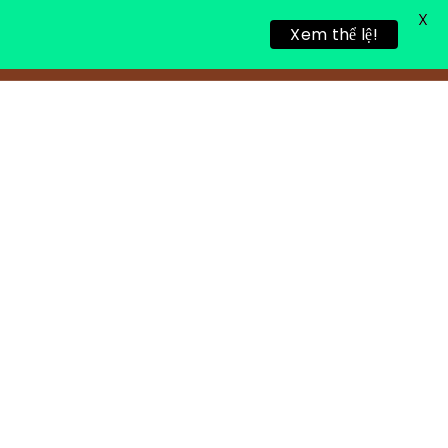
X
Xem thể lệ!
TIN TỨC
TUYỂN DỤNG
LIÊN HỆ