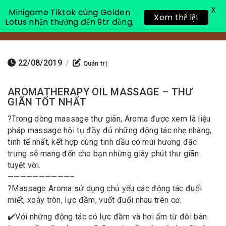
X
Minigame Tiktok cùng Golden
Xem thể lệ!
Lotus nhận thưởng đến 9tr đồng.
Toggle 
22/08/2019
/
Quản trị
AROMATHERAPY OIL MASSAGE – THƯ
GIÃN TỐT NHẤT
?
Trong dòng massage thư giãn, Aroma được xem là liệu
pháp massage hội tụ đầy đủ những động tác nhẹ nhàng,
tinh tế nhất, kết hợp cùng tinh dầu có mùi hương đặc
trưng sẽ mang đến cho bạn những giây phút thư giãn
tuyệt vời.
——————————–
?
Massage Aroma sử dụng chủ yếu các động tác đuổi
miết, xoáy tròn, lực đầm, vuốt đuổi nhau trên cơ.
✔️
Với những động tác có lực đầm và hơi ấm từ đôi bàn